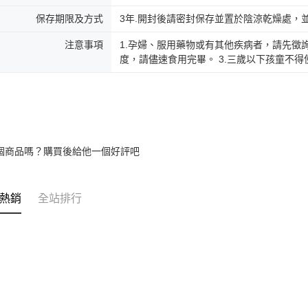
保存期限及方式
3年.開封後請密封保存並置於陰涼乾燥處，
注意事項
1.孕婦、服用藥物或有其他疾病者，請先徵
度，請儘速食用完畢。 3.三歲以下孩童不
個商品嗎？購買後給他一個好評吧
熱銷
全站排行