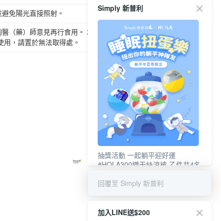
Simply 新普利
並避免陽光直接照射。
詢醫（藥）師意見再行食用。 2.開封後為維持產品新鮮
得使用，請置於無法取得處。
抽獎活動 一起躺平迎好運
#HOLA300織天絲涼被-乙件共4名
#新普利夜酵素DX (10錠/盒)共4名
回覆至 Simply 新普利
加入LINE送$200