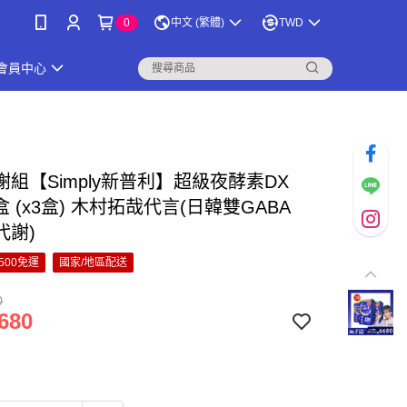
0
中文 (繁體)
TWD
會員中心
組【Simply新普利】超級夜酵素DX
/盒 (x3盒) 木村拓哉代言(日韓雙GABA
代謝)
500免運
國家/地區配送
0
680