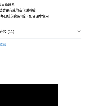
分期
代言夜酵素
，雙酵更有感的夜代謝體驗
你分期使用說明】
：每日睡前食用2錠，配合開水食用
享後付
由台灣大哥大提供，台灣大哥大用戶可立即使用無須另外申請。
式選擇「大哥付你分期」，訂單成立後會自動跳轉到大哥付的交易
證手機門號後，選擇欲分期的期數、繳款截止日，確認付款後即
FTEE先享後付」】
類 (11)
。
先享後付是「在收到商品之後才付款」的支付方式。 讓您購物簡單
准額度、可分期數及費用金額請依後續交易確認頁面所載為準。
心！
立30分鐘內，如未前往確認交易或遇審核未通過，訂單將自動取
｜木村拓哉代言推薦
：不需註冊會員、不需綁卡、不需儲值。
「轉專審核」未通過狀況，表示未達大哥付你分期系統評分，恕
客服
：只要手機號碼，簡訊認證，即可結帳。
推薦
評估內容。
：先確認商品／服務後，再付款。
式說明】
付款
爸★領劵再折520元
項不併入電信帳單，「大哥付你分期」於每月結算日後寄送繳費提
EE先享後付」結帳流程】
00，滿NT$600(含以上)免運費
方式選擇「AFTEE先享後付」後，將跳轉至「AFTEE先享後
】24小時有酵代謝組
訊連結打開帳單後，可選擇「超商條碼／台灣大直營門市／銀行轉
頁面，進行簡訊認證並確認金額後，即可完成結帳。
付／iPASS MONEY」等通路繳費。
家取貨
成立數日內，您將收到繳費通知簡訊。
定優惠｜囤貨更超值
費通知簡訊後14天內，點擊此簡訊中的連結，可透過四大超商
00，滿NT$600(含以上)免運費
項】
網路銀行／等多元方式進行付款，方視為交易完成。
新普利所有商品
係由「台灣大哥大股份有限公司」（以下簡稱本公司）所提供，讓
：結帳手續完成當下不需立刻繳費，但若您需要取消訂單，請聯
貨付款
易時，得透過本服務購買商品或服務，並由商店將買賣／分期付
康】早魚油夜酵素
的店家。未經商家同意取消之訂單仍視為有效，需透過AFTEE
金債權讓與本公司後，依約使用本公司帳單繳交帳款。
繳納相關費用。
00，滿NT$600(含以上)免運費
類
GABA
意付款使用「大哥付你分期」之契約關係目的，商店將以您的個人
否成功請以「AFTEE先享後付 」之結帳頁面顯示為準，若有關於
含姓名、電話或地址）提供予台灣大哥大進項蒐集、處理及利
功／繳費後需取消欲退款等相關疑問，請聯繫「AFTEE先享後
爾富取貨
類
幫助入睡
公司與您本人進行分期帳單所需資料之確認、核對及更正。
援中心」
https://netprotections.freshdesk.com/support/home