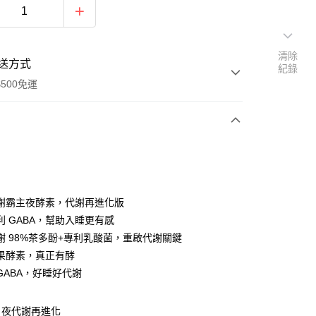
清除
送方式
紀錄
500免運
次付款
付款
謝霸主夜酵素，代謝再進化版
利 GABA，幫助入睡更有感
謝 98%茶多酚+專利乳酸菌，重啟代謝關鍵
果酵素，真正有酵
GABA，好睡好代謝
y
！夜代謝再進化