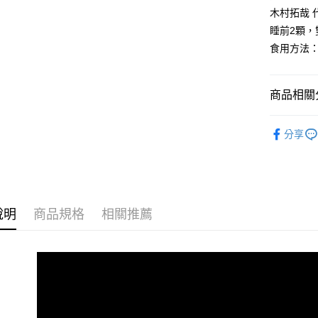
大哥付你
木村拓哉 
相關說明
睡前2顆
【大哥付
食用方法
AFTEE先
1.本服務
2.付款方
相關說明
流程，驗
【關於「A
商品相關分
ATM付款
完成交易
AFTEE
3.實際核
便利好安
4.訂單成
夜酵素DX
１．簡單
消。如遇
分享
２．便利
運送方式
人氣商品
無法說明
３．安心
【繳款方
全家取貨
★買單寵老
1.分期款
【「AFT
醒簡訊。
每筆NT$1
１．於結帳
【日夜減擔
2.透過簡
付」結帳
帳／街口支
說明
商品規格
相關推薦
付款後全
２．訂單
▶回購限
３．收到繳
每筆NT$1
【注意事
／ATM／
Simply
1.本服務
※ 請注意
萊爾富取
用戶於交
【日夜健
絡購買商品
款買賣價
先享後付
每筆NT$1
►成分分
2.基於同
※ 交易是
資料（包
是否繳費成
付款後萊
►功效分
用，由本
付客戶支