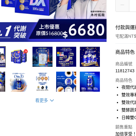
付款與運
宅配滿NT$
付款方式
商品特色
信用卡一
商品編號
11812743
超商取貨
商品特色
LINE Pay
夜間代
雙效專
Apple Pay
看更多
雙效代
街口支付
雙酵蔬
日韓雙
悠遊付
銷售重點
Google Pa
加倍享受