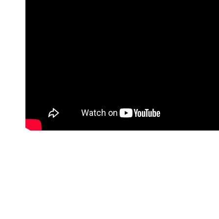
每筆NT$1
3.完整用
►功效分
【注意事
7-11取貨
１．透過由
►素食友
交易，需
每筆NT$1
求債權轉
２．關於
付款後7-1
https://aft
每筆NT$1
３．未成
「AFTE
宅配
任。
４．使用「
每筆NT$1
即時審查
結果請求
宅配-離島
５．嚴禁
每筆NT$1
形，恩沛
動。
海外配送