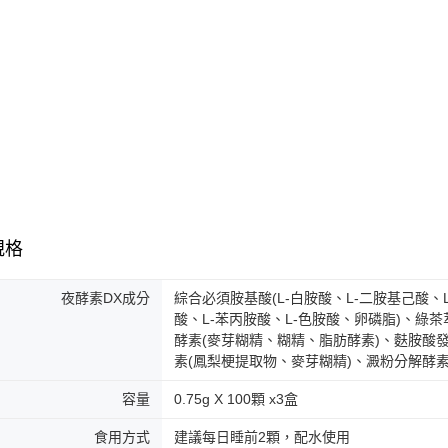
規格
夜酵素DX成分
綜合必須胺基酸(L-白胺酸、L-二胺基己酸、L
酸、L-苯丙胺酸、L-色胺酸、卵磷脂)、綠茶
酵素(麥芽糊精、糊精、脂肪酵素)、麩胺酸發
素(鳳梨梗提取物、麥芽糊精)、澱粉分解酵
容量
0.75g X 100顆 x3盒
食用方式
建議每日睡前2顆，配水使用