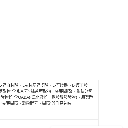
-異白胺酸、L-α胺基異戊酸、L-蛋胺酸、L-羥丁胺
萃取物(含兒茶素)(綠茶萃取物、麥芽糊精)、脂肪分解
酵物粉(含GABA)(氧化澱粉、麩胺酸發酵物)、鳳梨酵
素(麥芽糊精、澱粉酵素、糊精)等詳見包裝