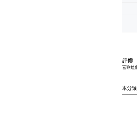
評價
喜歡這
本分類