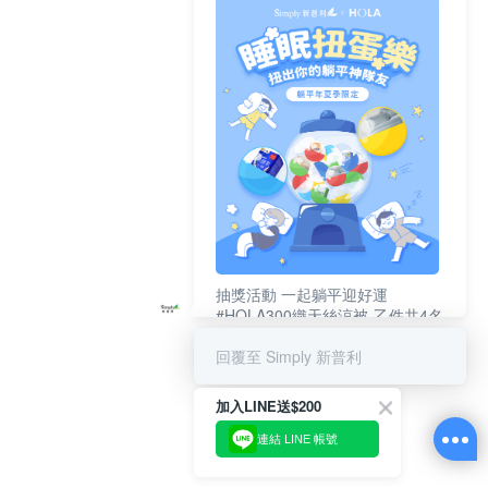
抽獎活動 一起躺平迎好運
#HOLA300織天絲涼被-乙件共4名
#新普利夜酵素DX (10錠/盒)共4名
回覆至 Simply 新普利
加入LINE送$200
連結 LINE 帳號