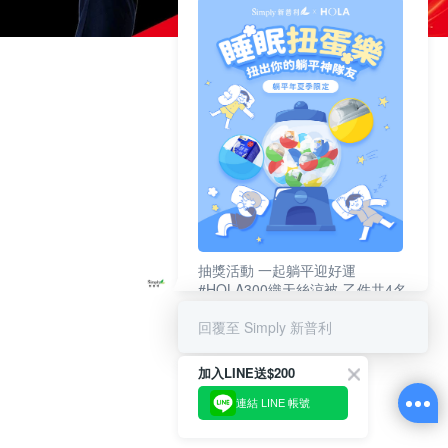
抽獎活動 一起躺平迎好運
#HOLA300織天絲涼被-乙件共4名
#新普利夜酵素DX (10錠/盒)共4名
回覆至 Simply 新普利
加入LINE送$200
連結 LINE 帳號