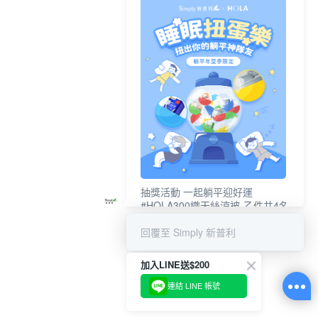
抽獎活動 一起躺平迎好運
#HOLA300織天絲涼被-乙件共4名
#新普利夜酵素DX (10錠/盒)共4名
回覆至 Simply 新普利
加入LINE送$200
連結 LINE 帳號