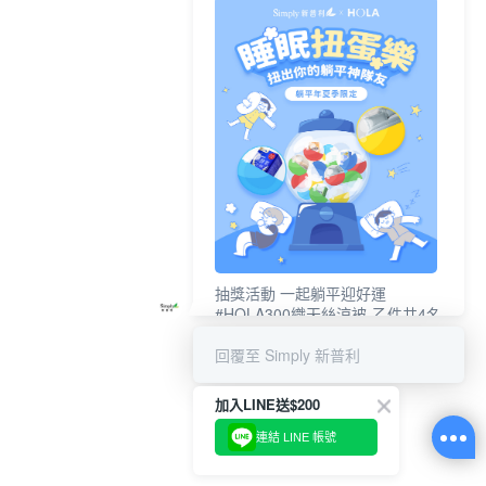
抽獎活動 一起躺平迎好運
#HOLA300織天絲涼被-乙件共4名
#新普利夜酵素DX (10錠/盒)共4名
回覆至 Simply 新普利
加入LINE送$200
連結 LINE 帳號