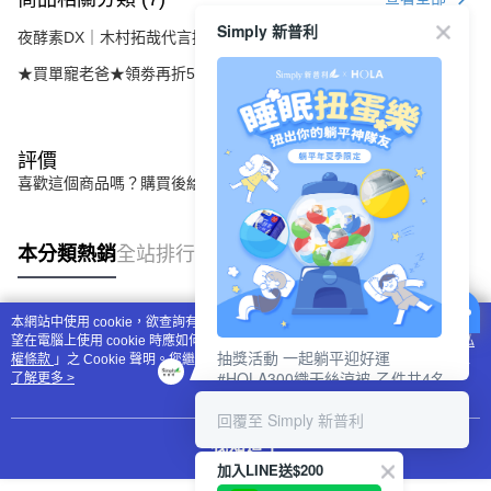
Simply 新普利
夜酵素DX｜木村拓哉代言推薦
★買單寵老爸★領劵再折520元
評價
喜歡這個商品嗎？購買後給他一個好評吧
本分類熱銷
全站排行
本網站中使用 cookie，欲查詢有關本網站使用 cookie 方式之詳情，及若您不希
熱門標籤
望在電腦上使用 cookie 時應如何變更電腦的 cookie 設定，請參閱本網站「
隱私
抽獎活動 一起躺平迎好運
權條款
」之 Cookie 聲明。您繼續使用本網站即表示您同意本公司得按本網站使
#HOLA300織天絲涼被-乙件共4名
用條款之 Cookie 聲明使用 cookie。
了解更多 >
#新普利夜酵素DX (10錠/盒)共4名
回覆至 Simply 新普利
我知道了
加入LINE送$200