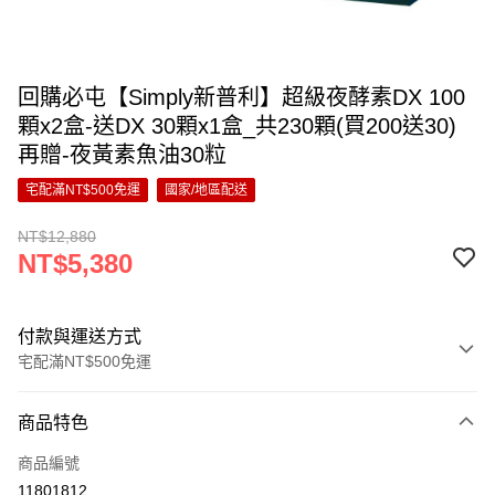
回購必屯【Simply新普利】超級夜酵素DX 100
顆x2盒-送DX 30顆x1盒_共230顆(買200送30)
再贈-夜黃素魚油30粒
宅配滿NT$500免運
國家/地區配送
NT$12,880
NT$5,380
付款與運送方式
宅配滿NT$500免運
付款方式
商品特色
信用卡一次付款
商品編號
超商取貨付款
11801812