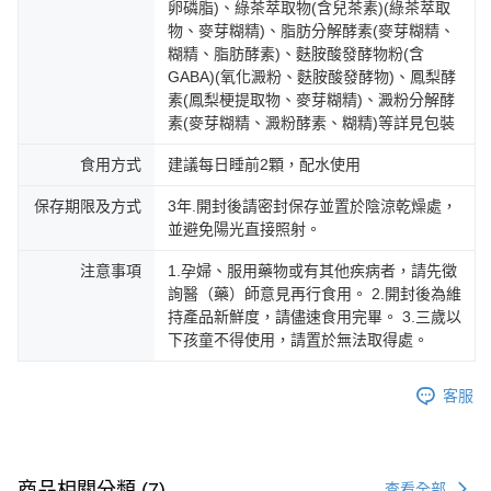
卵磷脂)、綠茶萃取物(含兒茶素)(綠茶萃取
物、麥芽糊精)、脂肪分解酵素(麥芽糊精、
糊精、脂肪酵素)、麩胺酸發酵物粉(含
GABA)(氧化澱粉、麩胺酸發酵物)、鳳梨酵
素(鳳梨梗提取物、麥芽糊精)、澱粉分解酵
素(麥芽糊精、澱粉酵素、糊精)等詳見包裝
食用方式
建議每日睡前2顆，配水使用
保存期限及方式
3年.開封後請密封保存並置於陰涼乾燥處，
並避免陽光直接照射。
注意事項
1.孕婦、服用藥物或有其他疾病者，請先徵
詢醫（藥）師意見再行食用。 2.開封後為維
持產品新鮮度，請儘速食用完畢。 3.三歲以
下孩童不得使用，請置於無法取得處。
客服
商品相關分類 (7)
查看全部