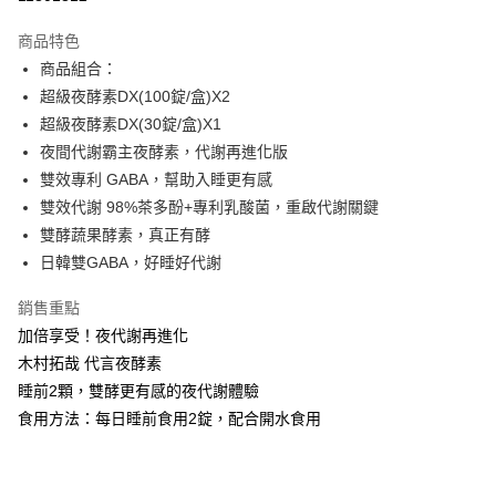
LINE Pay
商品特色
Apple Pay
商品組合：
超級夜酵素DX(100錠/盒)X2
街口支付
超級夜酵素DX(30錠/盒)X1
悠遊付
夜間代謝霸主夜酵素，代謝再進化版
雙效專利 GABA，幫助入睡更有感
Google Pay
雙效代謝 98%茶多酚+專利乳酸菌，重啟代謝關鍵
AFTEE先享後付
雙酵蔬果酵素，真正有酵
相關說明
日韓雙GABA，好睡好代謝
【關於「AFTEE先享後付」】
ATM付款
AFTEE先享後付是「在收到商品之後才付款」的支付方式。 讓您購物簡單
銷售重點
便利好安心！
加倍享受！夜代謝再進化
１．簡單：不需註冊會員、不需綁卡、不需儲值。
運送方式
２．便利：只要手機號碼，簡訊認證，即可結帳。
木村拓哉 代言夜酵素
３．安心：先確認商品／服務後，再付款。
全家取貨付款
睡前2顆，雙酵更有感的夜代謝體驗
每筆NT$100，滿NT$600(含以上)免運費
食用方法：每日睡前食用2錠，配合開水食用
【「AFTEE先享後付」結帳流程】
１．於結帳方式選擇「AFTEE先享後付」後，將跳轉至「AFTEE先享後付」
付款後全家取貨
結帳頁面，進行簡訊認證並確認金額後，即可完成結帳。
２．訂單成立數日內，您將收到繳費通知簡訊。
每筆NT$100，滿NT$600(含以上)免運費