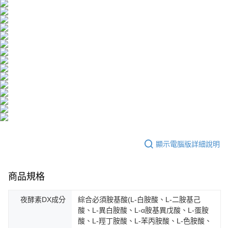
顯示電腦版詳細說明
商品規格
夜酵素DX成分
綜合必須胺基酸(L-白胺酸、L-二胺基己
酸、L-異白胺酸、L-α胺基異戊酸、L-蛋胺
酸、L-羥丁胺酸、L-苯丙胺酸、L-色胺酸、