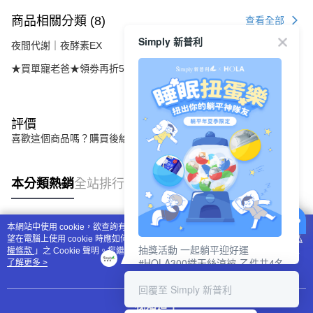
商品相關分類 (8)
查看全部
Simply 新普利
夜間代謝｜夜酵素EX
★買單寵老爸★領劵再折520元
評價
喜歡這個商品嗎？購買後給他一個好評吧
本分類熱銷
全站排行
本網站中使用 cookie，欲查詢有關本網站使用 cookie 方式之詳情，及若您不希
熱門標籤
望在電腦上使用 cookie 時應如何變更電腦的 cookie 設定，請參閱本網站「
隱私
抽獎活動 一起躺平迎好運
權條款
」之 Cookie 聲明。您繼續使用本網站即表示您同意本公司得按本網站使
#HOLA300織天絲涼被-乙件共4名
用條款之 Cookie 聲明使用 cookie。
了解更多 >
#新普利夜酵素DX (10錠/盒)共4名
回覆至 Simply 新普利
我知道了