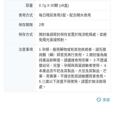
海外配送
查看運費
容量
0.7g X 30顆 (x8盒)
食用方式
每日睡前食用2錠，配合開水食用
保存期限
2年
保存方式
開封後請密封保存並置於陰涼乾燥處，並避
免陽光直接照射。
注意事項
1.孕婦、服用藥物或有其他疾病者，請先徵
詢醫（藥）師意見再行食用。 2.開封後為維
持產品新鮮度，請儘速食用完畢。 3.不建議
嬰幼兒、兒童、孕婦與真菌過敏者使用。 4.
本產品含牛奶及其製品、大豆及其製品、芒
果、奇異果，不適合對其過敏體質者食用。
5.三歲以下孩童不得使用，請置於無法取得
處。
客服