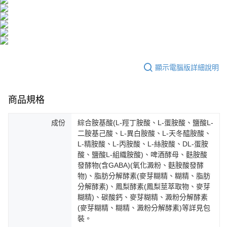
付款後全家取貨
結帳頁面，進行簡訊認證並確認金額後，即可完成結帳。
帳／街口支付／iPASS MONEY」等通路繳費。
２．訂單成立數日內，您將收到繳費通知簡訊。
每筆NT$100，滿NT$600(含以上)免運費
３．收到繳費通知簡訊後14天內，點擊此簡訊中的連結，可透過四大超商／
【注意事項】
ATM／網路銀行／等多元方式進行付款，方視為交易完成。
萊爾富取貨付款
1.本服務係由「台灣大哥大股份有限公司」（以下簡稱本公司）所提供，讓
※ 請注意：結帳手續完成當下不需立刻繳費，但若您需要取消訂單，請聯絡
用戶於交易時，得透過本服務購買商品或服務，並由商店將買賣／分期付款
每筆NT$100，滿NT$600(含以上)免運費
購買商品的店家。未經商家同意取消之訂單仍視為有效，需透過AFTEE先享
買賣價金債權讓與本公司後，依約使用本公司帳單繳交帳款。
後付繳納相關費用。
2.基於同意付款使用「大哥付你分期」之契約關係目的，商店將以您的個人
付款後萊爾富取貨
※ 交易是否成功請以「AFTEE先享後付 」之結帳頁面顯示為準，若有關於
顯示電腦版詳細說明
資料（包含姓名、電話或地址）提供予台灣大哥大進項蒐集、處理及利用，
是否繳費成功／繳費後需取消欲退款等相關疑問，請聯繫「AFTEE先享後付
每筆NT$100，滿NT$600(含以上)免運費
由本公司與您本人進行分期帳單所需資料之確認、核對及更正。
客戶支援中心」
https://netprotections.freshdesk.com/support/home
3.完整用戶服務條款，請詳閱以下連結：
https://oppay.tw/userRule
7-11取貨付款
商品規格
【注意事項】
１．透過由恩沛科技股份有限公司提供之「AFTEE先享後付」服務完成之交
每筆NT$100，滿NT$600(含以上)免運費
易，需依本服務之必要範圍內提供個人資料，並將交易相關給付款項請求債
成份
綜合胺基酸(L-羥丁胺酸、L-蛋胺酸、鹽酸L-
權轉讓予恩沛科技股份有限公司。
付款後7-11取貨
二胺基己酸、L-異白胺酸、L-天冬醯胺酸、
２．關於個人資料處理事宜，請瀏覽以下網址：
每筆NT$100，滿NT$600(含以上)免運費
L-精胺酸、L-丙胺酸、L-絲胺酸、DL-蛋胺
https://aftee.tw/terms/#terms3
酸、鹽酸L-組織胺酸)、啤酒酵母、麩胺酸
３．未成年的使用者請事先徵得法定代理人或監護人之同意方可使用
宅配
發酵物(含GABA)(氧化澱粉、麩胺酸發酵
「AFTEE先享後付」，若未經同意申辦者引起之損失，本公司不負相關責
任。
物)、脂肪分解酵素(麥芽糊精、糊精、脂肪
每筆NT$100，滿NT$500(含以上)免運費
４．使用「AFTEE先享後付」時，將依據個別帳號之用戶狀況，依本公司即
分解酵素)、鳳梨酵素(鳳梨莖萃取物、麥芽
時審查核予不同之上限額度；若仍有額度不足之情形，本公司將視審查結果
宅配-離島
糊精)、碳酸鈣、麥芽糊精、澱粉分解酵素
請求用戶進行身份認證。
(麥芽糊精、糊精、澱粉分解酵素)等詳見包
每筆NT$150，滿NT$1,500(含以上)免運費
５．嚴禁一人註冊多個帳號或使用他人資訊註冊。若發現惡意使用之情形，
裝。
恩沛科技股份有限公司將有權停止該用戶之使用額度並採取法律行動。