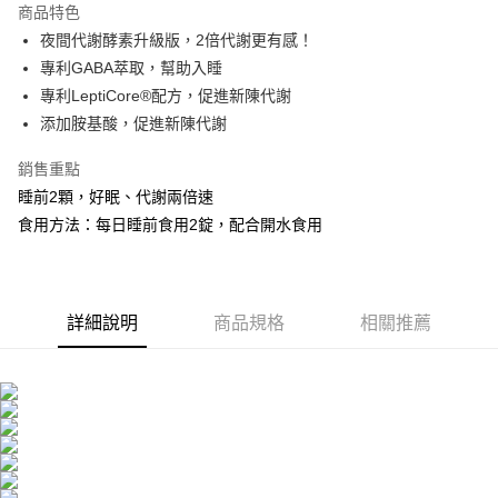
商品特色
Apple Pay
夜間代謝酵素升級版，2倍代謝更有感！
專利GABA萃取，幫助入睡
街口支付
專利LeptiCore®配方，促進新陳代謝
悠遊付
添加胺基酸，促進新陳代謝
Google Pay
銷售重點
睡前2顆，好眠、代謝兩倍速
大哥付你分期
食用方法：每日睡前食用2錠，配合開水食用
相關說明
【大哥付你分期使用說明】
AFTEE先享後付
1.本服務由台灣大哥大提供，台灣大哥大用戶可立即使用無須另外申請。
2.付款方式選擇「大哥付你分期」，訂單成立後會自動跳轉到大哥付的交易
相關說明
流程，驗證手機門號後，選擇欲分期的期數、繳款截止日，確認付款後即完
【關於「AFTEE先享後付」】
詳細說明
商品規格
相關推薦
成交易。
ATM付款
AFTEE先享後付是「在收到商品之後才付款」的支付方式。 讓您購物簡單
3.實際核准額度、可分期數及費用金額請依後續交易確認頁面所載為準。
便利好安心！
4.訂單成立30分鐘內，如未前往確認交易或遇審核未通過，訂單將自動取
１．簡單：不需註冊會員、不需綁卡、不需儲值。
運送方式
消。如遇「轉專審核」未通過狀況，表示未達大哥付你分期系統評分，恕無
２．便利：只要手機號碼，簡訊認證，即可結帳。
法說明評估內容。
３．安心：先確認商品／服務後，再付款。
全家取貨付款
【繳款方式說明】
1.分期款項不併入電信帳單，「大哥付你分期」於每月結算日後寄送繳費提
每筆NT$100，滿NT$600(含以上)免運費
【「AFTEE先享後付」結帳流程】
醒簡訊。
１．於結帳方式選擇「AFTEE先享後付」後，將跳轉至「AFTEE先享後付」
2.透過簡訊連結打開帳單後，可選擇「超商條碼／台灣大直營門市／銀行轉