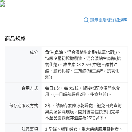
顯示電腦版詳細說明
商品規格
成分
魚油(魚油、混合濃縮生育醇(抗氧化劑))、
特級冷壓初榨橄欖油、混合濃縮生育醇(抗
氧化劑)、維生素D3 2.5%(中鏈三酸甘油
酯、膽鈣化醇、生育醇(維生素E，抗氧化
劑))
食用方式
每日1次，每次2粒，飯後搭配冷溫開水食
用。(一日請勿超過2粒，多食無益)。
保存期限及方式
2年，請保存於陰涼乾燥處，避免日光直射
與高溫多濕環境，開封後請儘快食用完畢。
本產品最適保存溫度為25℃以下。
注意事項
1.孕婦、哺乳婦女、重大疾病服用藥物者、