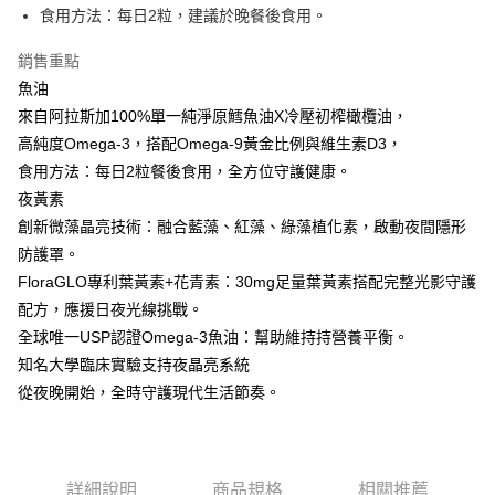
醒簡訊。
１．於結帳方式選擇「AFTEE先享後付」後，將跳轉至「AFTEE先享後付」
食用方法：每日2粒，建議於晚餐後食用。
2.透過簡訊連結打開帳單後，可選擇「超商條碼／台灣大直營門市／銀行轉
付款後全家取貨
結帳頁面，進行簡訊認證並確認金額後，即可完成結帳。
帳／街口支付／iPASS MONEY」等通路繳費。
２．訂單成立數日內，您將收到繳費通知簡訊。
每筆NT$100，滿NT$600(含以上)免運費
銷售重點
３．收到繳費通知簡訊後14天內，點擊此簡訊中的連結，可透過四大超商／
【注意事項】
魚油
ATM／網路銀行／等多元方式進行付款，方視為交易完成。
萊爾富取貨付款
1.本服務係由「台灣大哥大股份有限公司」（以下簡稱本公司）所提供，讓
※ 請注意：結帳手續完成當下不需立刻繳費，但若您需要取消訂單，請聯絡
來自阿拉斯加100%單一純淨原鱈魚油X冷壓初榨橄欖油，
用戶於交易時，得透過本服務購買商品或服務，並由商店將買賣／分期付款
每筆NT$100，滿NT$600(含以上)免運費
購買商品的店家。未經商家同意取消之訂單仍視為有效，需透過AFTEE先享
買賣價金債權讓與本公司後，依約使用本公司帳單繳交帳款。
高純度Omega-3，搭配Omega-9黃金比例與維生素D3，
後付繳納相關費用。
2.基於同意付款使用「大哥付你分期」之契約關係目的，商店將以您的個人
付款後萊爾富取貨
食用方法：每日2粒餐後食用，全方位守護健康。
※ 交易是否成功請以「AFTEE先享後付 」之結帳頁面顯示為準，若有關於
資料（包含姓名、電話或地址）提供予台灣大哥大進項蒐集、處理及利用，
是否繳費成功／繳費後需取消欲退款等相關疑問，請聯繫「AFTEE先享後付
夜黃素
每筆NT$100，滿NT$600(含以上)免運費
由本公司與您本人進行分期帳單所需資料之確認、核對及更正。
客戶支援中心」
https://netprotections.freshdesk.com/support/home
3.完整用戶服務條款，請詳閱以下連結：
https://oppay.tw/userRule
創新微藻晶亮技術：融合藍藻、紅藻、綠藻植化素，啟動夜間隱形
7-11取貨付款
【注意事項】
防護罩。
１．透過由恩沛科技股份有限公司提供之「AFTEE先享後付」服務完成之交
每筆NT$100，滿NT$600(含以上)免運費
FloraGLO專利葉黃素+花青素：30mg足量葉黃素搭配完整光影守護
易，需依本服務之必要範圍內提供個人資料，並將交易相關給付款項請求債
配方，應援日夜光線挑戰。
權轉讓予恩沛科技股份有限公司。
付款後7-11取貨
２．關於個人資料處理事宜，請瀏覽以下網址：
全球唯一USP認證Omega-3魚油：幫助維持持營養平衡。
每筆NT$100，滿NT$600(含以上)免運費
https://aftee.tw/terms/#terms3
知名大學臨床實驗支持夜晶亮系統
３．未成年的使用者請事先徵得法定代理人或監護人之同意方可使用
宅配
「AFTEE先享後付」，若未經同意申辦者引起之損失，本公司不負相關責
從夜晚開始，全時守護現代生活節奏。
任。
每筆NT$100，滿NT$500(含以上)免運費
４．使用「AFTEE先享後付」時，將依據個別帳號之用戶狀況，依本公司即
時審查核予不同之上限額度；若仍有額度不足之情形，本公司將視審查結果
宅配-離島
請求用戶進行身份認證。
每筆NT$150，滿NT$1,500(含以上)免運費
５．嚴禁一人註冊多個帳號或使用他人資訊註冊。若發現惡意使用之情形，
詳細說明
商品規格
相關推薦