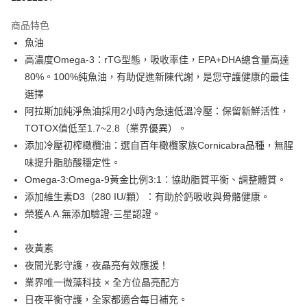
LINE Pay
商品特色
Apple Pay
魚油
高濃度Omega-3：rTG型態，吸收率佳，EPA+DHA總含量高達
街口支付
80%。100%純魚油，有助促進新陳代謝，是您守護健康的最佳
悠遊付
選擇
阿拉斯加純淨魚油採用2小時內急速低溫冷壓：保留新鮮活性，
Google Pay
TOTOX值低至1.7~2.8（業界優異）。
大哥付你分期
添加冷壓初榨橄欖油：選自百年橄欖家族Cornicabra品種，無腥
相關說明
味提升脂肪酸穩定性。
【大哥付你分期使用說明】
Omega-3:Omega-9黃金比例3:1：協助脂質平衡、調整體質。
AFTEE先享後付
1.本服務由台灣大哥大提供，台灣大哥大用戶可立即使用無須另外申請。
添加維生素D3（280 IU/顆）：有助於鈣吸收與骨骼健康。
2.付款方式選擇「大哥付你分期」，訂單成立後會自動跳轉到大哥付的交易
相關說明
流程，驗證手機門號後，選擇欲分期的期數、繳款截止日，確認付款後即完
榮獲A.A.無添加驗證-三星認證。
【關於「AFTEE先享後付」】
成交易。
ATM付款
AFTEE先享後付是「在收到商品之後才付款」的支付方式。 讓您購物簡單
3.實際核准額度、可分期數及費用金額請依後續交易確認頁面所載為準。
便利好安心！
4.訂單成立30分鐘內，如未前往確認交易或遇審核未通過，訂單將自動取
夜黃素
１．簡單：不需註冊會員、不需綁卡、不需儲值。
運送方式
消。如遇「轉專審核」未通過狀況，表示未達大哥付你分期系統評分，恕無
２．便利：只要手機號碼，簡訊認證，即可結帳。
夜間光影守護，夜晶亮有效應援！
法說明評估內容。
３．安心：先確認商品／服務後，再付款。
全家取貨付款
業界唯一微藻科技 × 全方位晶亮配方
【繳款方式說明】
1.分期款項不併入電信帳單，「大哥付你分期」於每月結算日後寄送繳費提
日夜平衡守護，全家都適合每日補充。
每筆NT$100，滿NT$600(含以上)免運費
【「AFTEE先享後付」結帳流程】