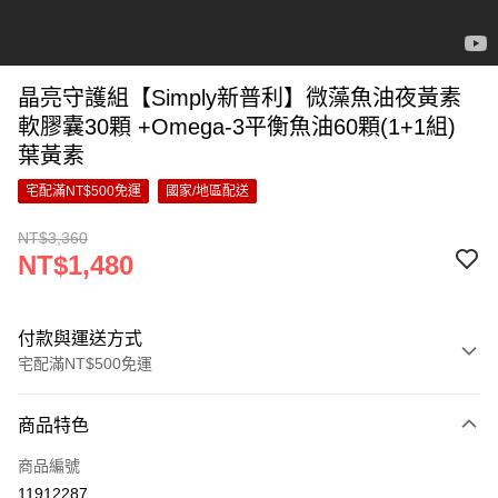
晶亮守護組【Simply新普利】微藻魚油夜黃素
軟膠囊30顆 +Omega-3平衡魚油60顆(1+1組)
葉黃素
宅配滿NT$500免運
國家/地區配送
NT$3,360
NT$1,480
付款與運送方式
宅配滿NT$500免運
付款方式
商品特色
信用卡一次付款
商品編號
超商取貨付款
11912287