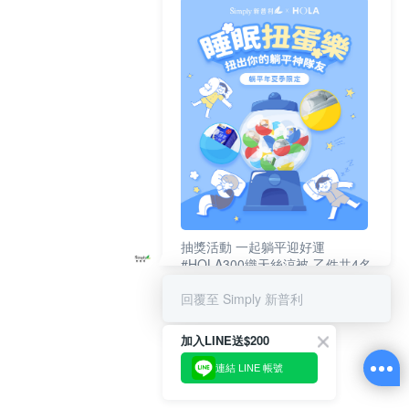
抽獎活動 一起躺平迎好運
#HOLA300織天絲涼被-乙件共4名
#新普利夜酵素DX (10錠/盒)共4名
回覆至 Simply 新普利
加入LINE送$200
連結 LINE 帳號