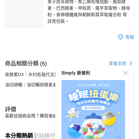
栗子皮萃取物、聚乙烯吡咯烷酮、鳳梨酵
素、巴西酵素、甲殼質、魔芋萃取物、酵母
粉、香檸檬纖維與朝鮮薊葉萃取複合粉 等
詳見包裝。
客服
商品相關分類 (5)
查看全部
Simply 新普利
夜酵素DX｜木村拓哉代言推薦
油切順暢｜油切暢排酵素系列
評價
喜歡這個商品嗎？購買後給他一個好評吧
本分類熱銷
全站排行