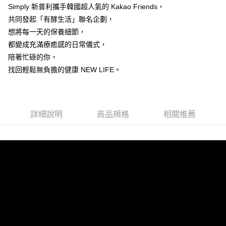
Simply 新普利攜手韓國超人氣的 Kakao Friends，
1.分期款項不併入電信帳單，「大哥付你分期」於每月結算日後寄送繳費提
每筆NT$100，滿NT$600(含以上)免運費
【「AFTEE先享後付」結帳流程】
醒簡訊。
共同發起「有酵生活」聯名企劃，
１．於結帳方式選擇「AFTEE先享後付」後，將跳轉至「AFTEE先享後付」
2.透過簡訊連結打開帳單後，可選擇「超商條碼／台灣大直營門市／銀行轉
付款後全家取貨
結帳頁面，進行簡訊認證並確認金額後，即可完成結帳。
想將每一天的保養細節，
帳／街口支付／iPASS MONEY」等通路繳費。
２．訂單成立數日內，您將收到繳費通知簡訊。
每筆NT$100，滿NT$600(含以上)免運費
都變成充滿療癒感的日常儀式，
３．收到繳費通知簡訊後14天內，點擊此簡訊中的連結，可透過四大超商／
【注意事項】
陪著忙碌的你，
ATM／網路銀行／等多元方式進行付款，方視為交易完成。
萊爾富取貨付款
1.本服務係由「台灣大哥大股份有限公司」（以下簡稱本公司）所提供，讓
※ 請注意：結帳手續完成當下不需立刻繳費，但若您需要取消訂單，請聯絡
找回輕鬆無負擔的健康 NEW LIFE。
用戶於交易時，得透過本服務購買商品或服務，並由商店將買賣／分期付款
每筆NT$100，滿NT$600(含以上)免運費
購買商品的店家。未經商家同意取消之訂單仍視為有效，需透過AFTEE先享
買賣價金債權讓與本公司後，依約使用本公司帳單繳交帳款。
後付繳納相關費用。
2.基於同意付款使用「大哥付你分期」之契約關係目的，商店將以您的個人
付款後萊爾富取貨
※ 交易是否成功請以「AFTEE先享後付 」之結帳頁面顯示為準，若有關於
資料（包含姓名、電話或地址）提供予台灣大哥大進項蒐集、處理及利用，
是否繳費成功／繳費後需取消欲退款等相關疑問，請聯繫「AFTEE先享後付
每筆NT$100，滿NT$600(含以上)免運費
由本公司與您本人進行分期帳單所需資料之確認、核對及更正。
客戶支援中心」
https://netprotections.freshdesk.com/support/home
詳細說明
商品規格
相關推薦
3.完整用戶服務條款，請詳閱以下連結：
https://oppay.tw/userRule
7-11取貨付款
【注意事項】
１．透過由恩沛科技股份有限公司提供之「AFTEE先享後付」服務完成之交
每筆NT$100，滿NT$600(含以上)免運費
易，需依本服務之必要範圍內提供個人資料，並將交易相關給付款項請求債
權轉讓予恩沛科技股份有限公司。
付款後7-11取貨
２．關於個人資料處理事宜，請瀏覽以下網址：
每筆NT$100，滿NT$600(含以上)免運費
https://aftee.tw/terms/#terms3
３．未成年的使用者請事先徵得法定代理人或監護人之同意方可使用
宅配
「AFTEE先享後付」，若未經同意申辦者引起之損失，本公司不負相關責
任。
每筆NT$100，滿NT$500(含以上)免運費
４．使用「AFTEE先享後付」時，將依據個別帳號之用戶狀況，依本公司即
時審查核予不同之上限額度；若仍有額度不足之情形，本公司將視審查結果
宅配-離島