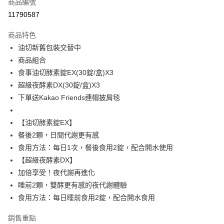
商品編號
超商取貨付款
11790587
LINE Pay
商品特色
Apple Pay
油切新舊包裝交替中
商品組合
街口支付
食事油切酵素錠EX(30錠/盒)X3
悠遊付
超級夜酵素DX(30錠/盒)X3
下單送Kakao Friends連帽披肩毯
Google Pay
大哥付你分期
【油切酵素錠EX】
相關說明
餐後2顆，日間代謝更有感
【大哥付你分期使用說明】
食用方法：每日1次，餐後食用2錠，配合開水使用
AFTEE先享後付
1.本服務由台灣大哥大提供，台灣大哥大用戶可立即使用無須另外申請。
【超級夜酵素DX】
2.付款方式選擇「大哥付你分期」，訂單成立後會自動跳轉到大哥付的交易
相關說明
流程，驗證手機門號後，選擇欲分期的期數、繳款截止日，確認付款後即完
加倍享受！夜代謝再進化
【關於「AFTEE先享後付」】
成交易。
ATM付款
AFTEE先享後付是「在收到商品之後才付款」的支付方式。 讓您購物簡單
睡前2顆，雙酵更有感的夜代謝體驗
3.實際核准額度、可分期數及費用金額請依後續交易確認頁面所載為準。
便利好安心！
4.訂單成立30分鐘內，如未前往確認交易或遇審核未通過，訂單將自動取
食用方法：每日睡前食用2錠，配合開水食用
１．簡單：不需註冊會員、不需綁卡、不需儲值。
運送方式
消。如遇「轉專審核」未通過狀況，表示未達大哥付你分期系統評分，恕無
２．便利：只要手機號碼，簡訊認證，即可結帳。
法說明評估內容。
銷售重點
３．安心：先確認商品／服務後，再付款。
全家取貨付款
【繳款方式說明】