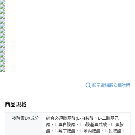
顯示電腦版詳細說明
商品規格
夜酵素DX成分
綜合必須胺基酸(L-白胺酸、L-二胺基己
酸、L-異白胺酸、L-α胺基異戊酸、L-蛋胺
酸、L-羥丁胺酸、L-苯丙胺酸、L-色胺酸、