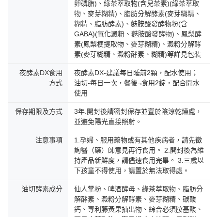
卵磷脂)、綠茶萃取物(含兒茶素)(綠茶萃取
物、麥芽糊精)、脂肪分解酵素(麥芽糊精、
糊精、脂肪酵素)、麩胺酸發酵物粉(含
GABA)(氧化澱粉、麩胺酸發酵物)、鳳梨酵
素(鳳梨梗提取物、麥芽糊精)、澱粉分解酵
素(麥芽糊精、澱粉酵素、糊精)等詳見包裝
夜酵素DX食用
夜酵素DX-建議每日睡前2顆，配水使用；
方式
油切-每日一次，餐後¬食用2錠，配合開水
使用
保存期限及方式
3年.開封後請密封保存並置於陰涼乾燥處，
並避免陽光直接照射。
注意事項
1.孕婦、服用藥物或有其他疾病者，請先徵
詢醫（藥）師意見再行食用。 2.開封後為維
持產品新鮮度，請儘速食用完畢。 3.三歲以
下孩童不得使用，請置於無法取得處。
油切酵素成分
仙人掌粉、啤酒酵母、綠茶萃取物、脂肪分
解酵素、澱粉分解酵素、麥芽糊精、碳酸
鈣、專利藤黃果抽出物、綜合必須胺基酸、