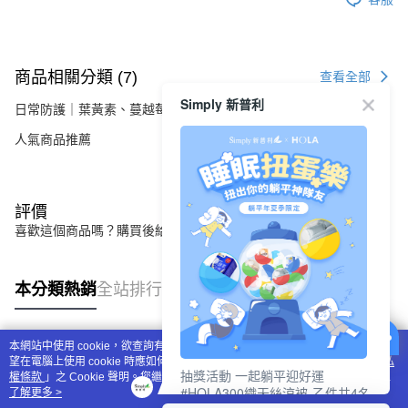
商品相關分類 (7)
查看全部
Simply 新普利
日常防護｜葉黃素、蔓越莓、維生素D
人氣商品推薦
評價
喜歡這個商品嗎？購買後給他一個好評吧
本分類熱銷
全站排行
本網站中使用 cookie，欲查詢有關本網站使用 cookie 方式之詳情，及若您不希
熱門標籤
望在電腦上使用 cookie 時應如何變更電腦的 cookie 設定，請參閱本網站「
隱私
抽獎活動 一起躺平迎好運
權條款
」之 Cookie 聲明。您繼續使用本網站即表示您同意本公司得按本網站使
#HOLA300織天絲涼被-乙件共4名
用條款之 Cookie 聲明使用 cookie。
了解更多 >