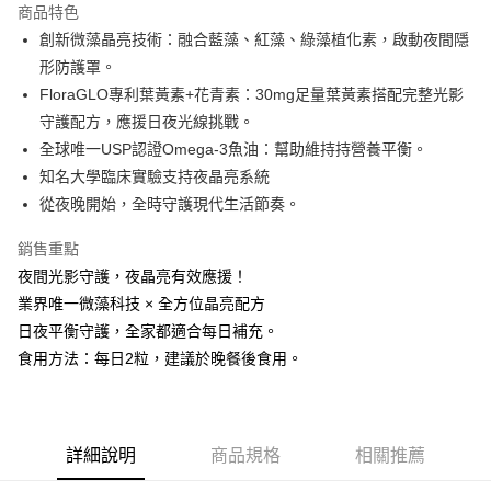
商品特色
Apple Pay
創新微藻晶亮技術：融合藍藻、紅藻、綠藻植化素，啟動夜間隱
形防護罩。
街口支付
FloraGLO專利葉黃素+花青素：30mg足量葉黃素搭配完整光影
悠遊付
守護配方，應援日夜光線挑戰。
全球唯一USP認證Omega-3魚油：幫助維持持營養平衡。
Google Pay
知名大學臨床實驗支持夜晶亮系統
大哥付你分期
從夜晚開始，全時守護現代生活節奏。
相關說明
銷售重點
【大哥付你分期使用說明】
AFTEE先享後付
1.本服務由台灣大哥大提供，台灣大哥大用戶可立即使用無須另外申請。
夜間光影守護，夜晶亮有效應援！
2.付款方式選擇「大哥付你分期」，訂單成立後會自動跳轉到大哥付的交易
相關說明
業界唯一微藻科技 × 全方位晶亮配方
流程，驗證手機門號後，選擇欲分期的期數、繳款截止日，確認付款後即完
【關於「AFTEE先享後付」】
成交易。
日夜平衡守護，全家都適合每日補充。
ATM付款
AFTEE先享後付是「在收到商品之後才付款」的支付方式。 讓您購物簡單
3.實際核准額度、可分期數及費用金額請依後續交易確認頁面所載為準。
便利好安心！
食用方法：每日2粒，建議於晚餐後食用。
4.訂單成立30分鐘內，如未前往確認交易或遇審核未通過，訂單將自動取
１．簡單：不需註冊會員、不需綁卡、不需儲值。
運送方式
消。如遇「轉專審核」未通過狀況，表示未達大哥付你分期系統評分，恕無
２．便利：只要手機號碼，簡訊認證，即可結帳。
法說明評估內容。
３．安心：先確認商品／服務後，再付款。
全家取貨付款
【繳款方式說明】
1.分期款項不併入電信帳單，「大哥付你分期」於每月結算日後寄送繳費提
每筆NT$100，滿NT$600(含以上)免運費
【「AFTEE先享後付」結帳流程】
詳細說明
商品規格
相關推薦
醒簡訊。
１．於結帳方式選擇「AFTEE先享後付」後，將跳轉至「AFTEE先享後付」
2.透過簡訊連結打開帳單後，可選擇「超商條碼／台灣大直營門市／銀行轉