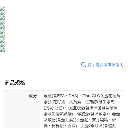
付款後全家取貨
結帳頁面，進行簡訊認證並確認金額後，即可完成結帳。
帳／街口支付／iPASS MONEY」等通路繳費。
２．訂單成立數日內，您將收到繳費通知簡訊。
每筆NT$100，滿NT$600(含以上)免運費
３．收到繳費通知簡訊後14天內，點擊此簡訊中的連結，可透過四大超商／
【注意事項】
ATM／網路銀行／等多元方式進行付款，方視為交易完成。
萊爾富取貨付款
1.本服務係由「台灣大哥大股份有限公司」（以下簡稱本公司）所提供，讓
※ 請注意：結帳手續完成當下不需立刻繳費，但若您需要取消訂單，請聯絡
用戶於交易時，得透過本服務購買商品或服務，並由商店將買賣／分期付款
每筆NT$100，滿NT$600(含以上)免運費
購買商品的店家。未經商家同意取消之訂單仍視為有效，需透過AFTEE先享
買賣價金債權讓與本公司後，依約使用本公司帳單繳交帳款。
後付繳納相關費用。
2.基於同意付款使用「大哥付你分期」之契約關係目的，商店將以您的個人
付款後萊爾富取貨
※ 交易是否成功請以「AFTEE先享後付 」之結帳頁面顯示為準，若有關於
資料（包含姓名、電話或地址）提供予台灣大哥大進項蒐集、處理及利用，
是否繳費成功／繳費後需取消欲退款等相關疑問，請聯繫「AFTEE先享後付
每筆NT$100，滿NT$600(含以上)免運費
由本公司與您本人進行分期帳單所需資料之確認、核對及更正。
客戶支援中心」
https://netprotections.freshdesk.com/support/home
3.完整用戶服務條款，請詳閱以下連結：
https://oppay.tw/userRule
7-11取貨付款
【注意事項】
１．透過由恩沛科技股份有限公司提供之「AFTEE先享後付」服務完成之交
每筆NT$100，滿NT$600(含以上)免運費
顯示電腦版詳細說明
易，需依本服務之必要範圍內提供個人資料，並將交易相關給付款項請求債
權轉讓予恩沛科技股份有限公司。
付款後7-11取貨
２．關於個人資料處理事宜，請瀏覽以下網址：
每筆NT$100，滿NT$600(含以上)免運費
商品規格
https://aftee.tw/terms/#terms3
３．未成年的使用者請事先徵得法定代理人或監護人之同意方可使用
宅配
「AFTEE先享後付」，若未經同意申辦者引起之損失，本公司不負相關責
成分
魚油(含EPA、DHA)、FloraGLO金盞花葉黃
任。
每筆NT$100，滿NT$500(含以上)免運費
素(紅花籽油、葉黃素、生育醇(維生素E)
４．使用「AFTEE先享後付」時，將依據個別帳號之用戶狀況，依本公司即
(抗氧化劑))、茯加力藻(含綠藻游離型葉黃
時審查核予不同之上限額度；若仍有額度不足之情形，本公司將視審查結果
宅配-離島
素及生物類黃酮)、螺旋藻(含藻藍素)、蕃茄
請求用戶進行身份認證。
每筆NT$150，滿NT$1,500(含以上)免運費
５．嚴禁一人註冊多個帳號或使用他人資訊註冊。若發現惡意使用之情形，
萃取粉(含茄紅素)(番茄泥、麥芽糊精、砂
恩沛科技股份有限公司將有權停止該用戶之使用額度並採取法律行動。
糖、檸檬酸、香料)、紅藻粉(紅藻(含蝦紅