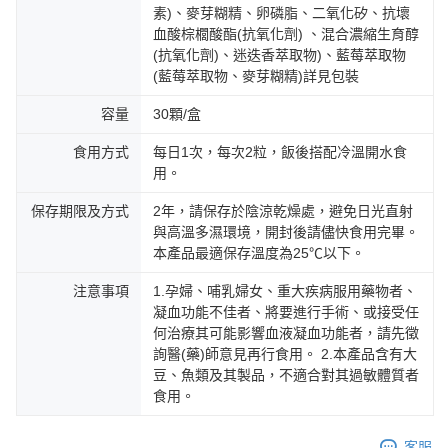
海外配送
查看運費
素)、麥芽糊精、卵磷脂、二氧化矽、抗壞
血酸棕櫚酸酯(抗氧化劑) 、混合濃縮生育醇
海外配送(澳洲)
查看運費
(抗氧化劑)、迷迭香萃取物)、藍莓萃取物
(藍莓萃取物、麥芽糊精)詳見包裝
容量
30顆/盒
食用方式
每日1次，每次2粒，飯後搭配冷溫開水食
用。
保存期限及方式
2年，請保存於陰涼乾燥處，避免日光直射
與高溫多濕環境，開封後請儘快食用完畢。
本產品最適保存溫度為25℃以下。
注意事項
1.孕婦、哺乳婦女、重大疾病服用藥物者、
凝血功能不佳者、將要進行手術、或接受任
何治療其可能影響血液凝血功能者，請先徵
詢醫(藥)師意見再行食用。 2.本產品含有大
豆、魚類及其製品，不適合對其過敏體質者
食用。
客服