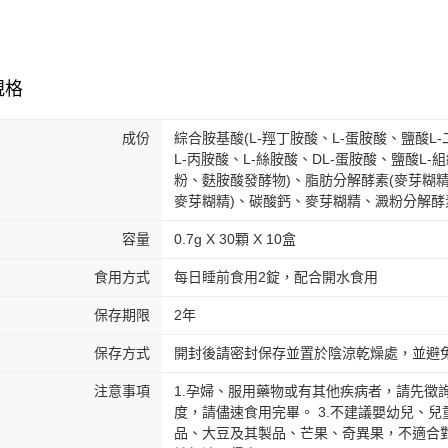
【注意事
7-11取貨
１．透過由
交易，需
每筆NT$1
求債權轉
２．關於
付款後7-1
規格
https://aft
每筆NT$1
３．未成
「AFTE
成份
綜合胺基酸(L-羥丁胺酸、L-蛋胺酸、鹽酸L
宅配
任。
L-丙胺酸、L-絲胺酸、DL-蛋胺酸、鹽酸L-
４．使用「
每筆NT$1
粉、麩胺酸發酵物)、脂肪分解酵素(麥芽糊
即時審查
麥芽糊精)、碳酸鈣、麥芽糊精、澱粉分解酵
結果請求
宅配-離島
５．嚴禁
每筆NT$1
形，恩沛
容量
0.7g X 30顆 X 10盒
動。
海外配送
食用方式
每日睡前食用2錠，配合開水食用
保存期限
2年
保存方式
開封後請密封保存並置於陰涼乾燥處，並避
注意事項
1.孕婦、服用藥物或有其他疾病者，請先徵
度，請儘速食用完畢。 3.不建議嬰幼兒、兒
品、大豆及其製品、芒果、奇異果，不適合對