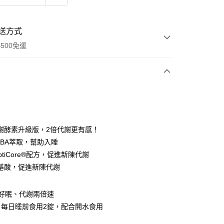
送方式
500免運
次付款
付款
謝酵素升級版，2倍代謝更有感！
ABA萃取，幫助入睡
ptiCore®配方，促進新陳代謝
基酸，促進新陳代謝
，好眠、代謝兩倍速
y
：每日睡前食用2錠，配合開水食用
分期