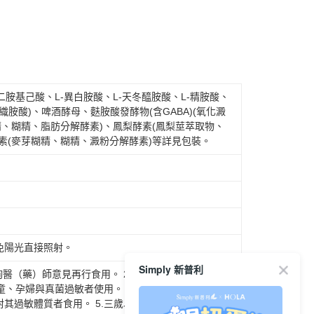
項】
付款
恩沛科技股份有限公司提供之「AFTEE先享後付」服務完成之
依本服務之必要範圍內提供個人資料，並將交易相關給付款項請
00，滿NT$600(含以上)免運費
讓予恩沛科技股份有限公司。
個人資料處理事宜，請瀏覽以下網址：
1取貨
ee.tw/terms/#terms3
00，滿NT$600(含以上)免運費
年的使用者請事先徵得法定代理人或監護人之同意方可使用
E先享後付」，若未經同意申辦者引起之損失，本公司不負相關責
-二胺基己酸、L-異白胺酸、L-天冬醯胺酸、L-精胺酸、
組織胺酸)、啤酒酵母、麩胺酸發酵物(含GABA)(氧化澱
AFTEE先享後付」時，將依據個別帳號之用戶狀況，依本公司
00，滿NT$500(含以上)免運費
精、糊精、脂肪分解酵素)、鳳梨酵素(鳳梨莖萃取物、
核予不同之上限額度；若仍有額度不足之情形，本公司將視審查
素(麥芽糊精、糊精、澱粉分解酵素)等詳見包裝。
用戶進行身份認證。
一人註冊多個帳號或使用他人資訊註冊。若發現惡意使用之情
50，滿NT$1,500(含以上)免運費
科技股份有限公司將有權停止該用戶之使用額度並採取法律行
查看運費
免陽光直接照射。
Simply 新普利
詢醫（藥）師意見再行食用。 2.開封後為維持產品新鮮
童、孕婦與真菌過敏者使用。 4.本產品含牛奶及其製
其過敏體質者食用。 5.三歲以下孩童不得使用，請置