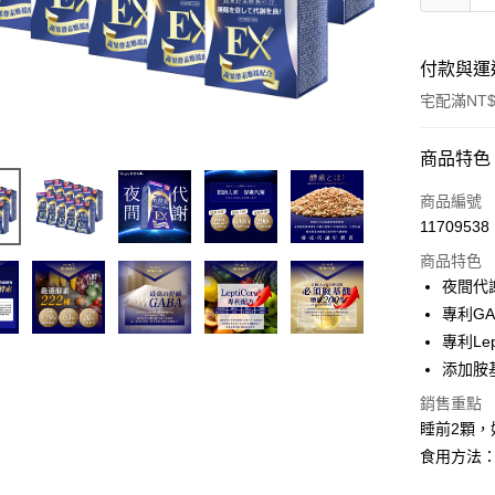
付款與運
宅配滿NT$
付款方式
商品特色
信用卡一
商品編號
11709538
超商取貨
商品特色
LINE Pay
夜間代
專利G
Apple Pay
專利Le
街口支付
添加胺
悠遊付
銷售重點
睡前2顆
Google Pa
食用方法
大哥付你