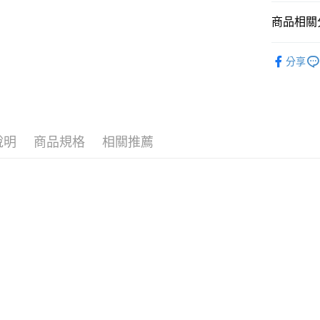
相關說明
商品相關分
【大哥付
AFTEE先
1.本服務
夜間代謝｜
2.付款方
相關說明
分享
流程，驗
【關於「A
★買單寵老
ATM付款
完成交易
AFTEE
3.實際核
便利好安
▶回購限
4.訂單成
１．簡單
消。如遇
２．便利
Simply
運送方式
無法說明
３．安心
【繳款方
說明
商品規格
相關推薦
►成分分
全家取貨
1.分期款
【「AFT
醒簡訊。
►功效分
每筆NT$1
１．於結帳
2.透過簡
付」結帳
►功效分
帳／街口支
付款後全
２．訂單
３．收到繳
每筆NT$1
【注意事
／ATM／
1.本服務
※ 請注意
萊爾富取
用戶於交
絡購買商品
款買賣價
先享後付
每筆NT$1
2.基於同
※ 交易是
資料（包
是否繳費成
付款後萊
用，由本
付客戶支
每筆NT$1
3.完整用