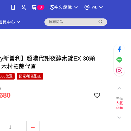
0
中文 (繁體)
TWD
會員中心
ply新普利】超濃代謝夜酵素錠EX 30顆
盒) 木村拓哉代言
500免運
國家/地區配送
0
680
先逛
人氣
商品