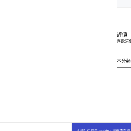
評價
喜歡這
本分類