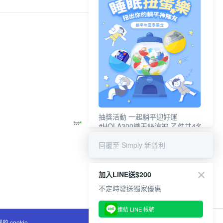
抽獎活動 一起躺平迎好運
#HOLA300織天絲涼被-乙件共4名
#新普利夜酵素DX (10錠/盒)共4名
回覆至 Simply 新普利
加入LINE送$200
不定時發送獨家優惠
連結 LINE 帳號