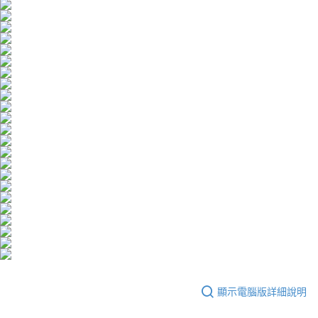
５．嚴禁一人註冊多個帳號或使用他人資訊註冊。若發現惡意使用之情形，
恩沛科技股份有限公司將有權停止該用戶之使用額度並採取法律行動。
海外配送
查看運費
海外配送(澳洲)
查看運費
顯示電腦版詳細說明