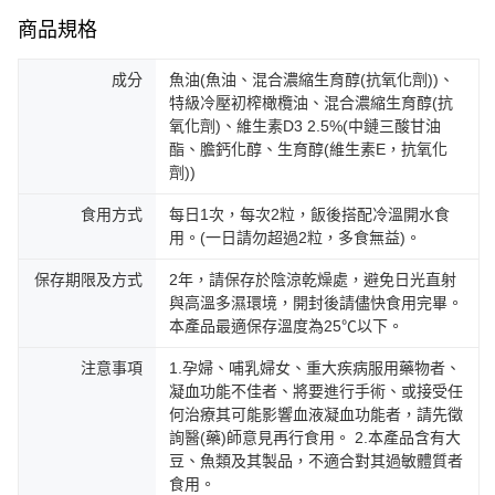
商品規格
成分
魚油(魚油、混合濃縮生育醇(抗氧化劑))、
特級冷壓初榨橄欖油、混合濃縮生育醇(抗
氧化劑)、維生素D3 2.5%(中鏈三酸甘油
酯、膽鈣化醇、生育醇(維生素E，抗氧化
劑))
食用方式
每日1次，每次2粒，飯後搭配冷溫開水食
用。(一日請勿超過2粒，多食無益)。
保存期限及方式
2年，請保存於陰涼乾燥處，避免日光直射
與高溫多濕環境，開封後請儘快食用完畢。
本產品最適保存溫度為25℃以下。
注意事項
1.孕婦、哺乳婦女、重大疾病服用藥物者、
凝血功能不佳者、將要進行手術、或接受任
何治療其可能影響血液凝血功能者，請先徵
詢醫(藥)師意見再行食用。 2.本產品含有大
豆、魚類及其製品，不適合對其過敏體質者
食用。