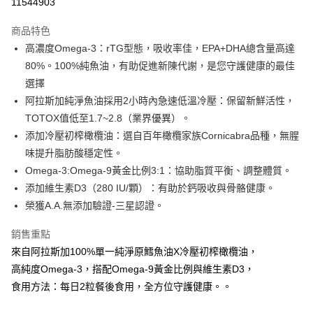
11544903
LINE Pay
商品特色
Apple Pay
高濃度Omega-3：rTG型態，吸收率佳，EPA+DHA總含量高達
80%。100%純魚油，有助促進新陳代謝，是您守護健康的最佳
街口支付
選擇
悠遊付
阿拉斯加純淨魚油採用2小時內急速低溫冷壓：保留新鮮活性，
TOTOX值低至1.7~2.8（業界優異）。
Google Pay
添加冷壓初榨橄欖油：選自百年橄欖家族Cornicabra品種，無腥
大哥付你分期
味提升脂肪酸穩定性。
相關說明
Omega-3:Omega-9黃金比例3:1：協助脂質平衡、調整體質。
【大哥付你分期使用說明】
添加維生素D3（280 IU/顆）：有助於鈣吸收與骨骼健康。
AFTEE先享後付
1.本服務由台灣大哥大提供，台灣大哥大用戶可立即使用無須另外申請。
榮獲A.A.無添加驗證-三星認證。
2.付款方式選擇「大哥付你分期」，訂單成立後會自動跳轉到大哥付的交易
相關說明
流程，驗證手機門號後，選擇欲分期的期數、繳款截止日，確認付款後即完
【關於「AFTEE先享後付」】
成交易。
銷售重點
ATM付款
AFTEE先享後付是「在收到商品之後才付款」的支付方式。 讓您購物簡單
3.實際核准額度、可分期數及費用金額請依後續交易確認頁面所載為準。
便利好安心！
來自阿拉斯加100%單一純淨原鱈魚油X冷壓初榨橄欖油，
4.訂單成立30分鐘內，如未前往確認交易或遇審核未通過，訂單將自動取
１．簡單：不需註冊會員、不需綁卡、不需儲值。
高純度Omega-3，搭配Omega-9黃金比例與維生素D3，
運送方式
消。如遇「轉專審核」未通過狀況，表示未達大哥付你分期系統評分，恕無
２．便利：只要手機號碼，簡訊認證，即可結帳。
法說明評估內容。
食用方法：每日2粒餐後食用，全方位守護健康。。
３．安心：先確認商品／服務後，再付款。
全家取貨付款
【繳款方式說明】
1.分期款項不併入電信帳單，「大哥付你分期」於每月結算日後寄送繳費提
每筆NT$100，滿NT$600(含以上)免運費
【「AFTEE先享後付」結帳流程】