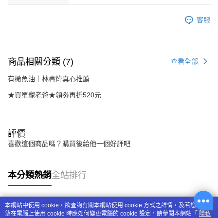
客服
商品相關分類 (7)
查看全部
有橄魚油｜林書煒真心推薦
★買單寵老爸★領劵再折520元
評價
喜歡這個商品嗎？購買後給他一個好評吧
本分類熱銷
全站排行
本網站中使用 cookie，欲查詢有關本網站使用 cookie 方式之詳情，及若您不希
熱門標籤
望在電腦上使用 cookie 時應如何變更電腦的 cookie 設定，請參閱本網站「
隱私