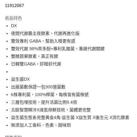
超商取貨付款
11912067
LINE Pay
商品特色
Apple Pay
DX
夜間代謝霸主夜酵素，代謝再進化版
街口支付
雙效專利 GABA，幫助入睡更有感
悠遊付
雙效代謝 98%茶多酚+專利乳酸菌，重啟代謝關鍵
雙酵蔬果酵素，真正有酵
Google Pay
日韓雙GABA，好睡好代謝
大哥付你分期
相關說明
益生菌DX
【大哥付你分期使用說明】
出廠菌數保證一包300億菌數
AFTEE先享後付
1.本服務由台灣大哥大提供，台灣大哥大用戶可立即使用無須另外申請。
6株專利菌，100%桿菌，每株皆有菌株號
2.付款方式選擇「大哥付你分期」，訂單成立後會自動跳轉到大哥付的交易
相關說明
流程，驗證手機門號後，選擇欲分期的期數、繳款截止日，確認付款後即完
三層包埋技術，提升活菌比例9.4倍
【關於「AFTEE先享後付」】
成交易。
ATM付款
AFTEE先享後付是「在收到商品之後才付款」的支付方式。 讓您購物簡單
北歐智慧瞬冷X液氮保鮮技術，菌體更完整
3.實際核准額度、可分期數及費用金額請依後續交易確認頁面所載為準。
便利好安心！
4.訂單成立30分鐘內，如未前往確認交易或遇審核未通過，訂單將自動取
益生菌生態系完整黃金4角:益生菌 X益生質 X後生元 X消化酵素
１．簡單：不需註冊會員、不需綁卡、不需儲值。
運送方式
消。如遇「轉專審核」未通過狀況，表示未達大哥付你分期系統評分，恕無
２．便利：只要手機號碼，簡訊認證，即可結帳。
無添加人工香料、色素、甜味劑
法說明評估內容。
３．安心：先確認商品／服務後，再付款。
全家取貨付款
【繳款方式說明】