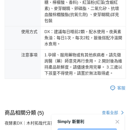
糖、檸檬酸、香料)、紅藻粉(紅藻(含蝦紅
素)、麥芽糊精、卵磷脂、二氧化矽、抗壞
血酸棕櫚酸酯(抗氧化劑) 、麥芽糊精)詳見
包裝
使用方式
DX：建議每日睡前2顆，配水使用。夜黃素
魚油：每日1次，每次2粒，飯後搭配冷溫開
水食用。
注意事項
1.孕婦、服用藥物或有其他疾病者，請先徵
詢醫（藥）師意見再行食用。 2.開封後為維
持產品新鮮度，請儘速食用完畢。 3.三歲以
下孩童不得使用，請置於無法取得處。
客服
商品相關分類 (5)
查看全部
Simply 新普利
夜酵素DX｜木村拓哉代言推薦