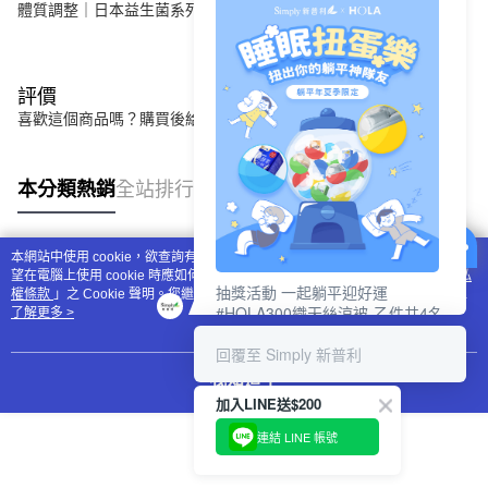
體質調整｜日本益生菌系列
評價
喜歡這個商品嗎？購買後給他一個好評吧
本分類熱銷
全站排行
本網站中使用 cookie，欲查詢有關本網站使用 cookie 方式之詳情，及若您不希
熱門標籤
望在電腦上使用 cookie 時應如何變更電腦的 cookie 設定，請參閱本網站「
隱私
抽獎活動 一起躺平迎好運
權條款
」之 Cookie 聲明。您繼續使用本網站即表示您同意本公司得按本網站使
#HOLA300織天絲涼被-乙件共4名
用條款之 Cookie 聲明使用 cookie。
了解更多 >
#新普利夜酵素DX (10錠/盒)共4名
回覆至 Simply 新普利
我知道了
加入LINE送$200
連結 LINE 帳號