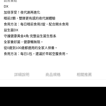
銷售重點
1.分期款項不併入電信帳單，「大哥付你分期」於每月結算日後寄送繳費提
每筆NT$100，滿NT$600(含以上)免運費
【「AFTEE先享後付」結帳流程】
醒簡訊。
DX
１．於結帳方式選擇「AFTEE先享後付」後，將跳轉至「AFTEE先享後付」
2.透過簡訊連結打開帳單後，可選擇「超商條碼／台灣大直營門市／銀行轉
付款後全家取貨
結帳頁面，進行簡訊認證並確認金額後，即可完成結帳。
加倍享受！夜代謝再進化
帳／街口支付／iPASS MONEY」等通路繳費。
２．訂單成立數日內，您將收到繳費通知簡訊。
每筆NT$100，滿NT$600(含以上)免運費
睡前2顆，雙酵更有感的夜代謝體驗
３．收到繳費通知簡訊後14天內，點擊此簡訊中的連結，可透過四大超商／
【注意事項】
食用方法：每日睡前食用2錠，配合開水食用
ATM／網路銀行／等多元方式進行付款，方視為交易完成。
萊爾富取貨付款
1.本服務係由「台灣大哥大股份有限公司」（以下簡稱本公司）所提供，讓
※ 請注意：結帳手續完成當下不需立刻繳費，但若您需要取消訂單，請聯絡
益生菌DX
用戶於交易時，得透過本服務購買商品或服務，並由商店將買賣／分期付款
每筆NT$100，滿NT$600(含以上)免運費
購買商品的店家。未經商家同意取消之訂單仍視為有效，需透過AFTEE先享
買賣價金債權讓與本公司後，依約使用本公司帳單繳交帳款。
守護健康黃金4角:完整益生菌生態系
後付繳納相關費用。
2.基於同意付款使用「大哥付你分期」之契約關係目的，商店將以您的個人
付款後萊爾富取貨
全家養好菌，健康暢無阻。
※ 交易是否成功請以「AFTEE先享後付 」之結帳頁面顯示為準，若有關於
資料（包含姓名、電話或地址）提供予台灣大哥大進項蒐集、處理及利用，
是否繳費成功／繳費後需取消欲退款等相關疑問，請聯繫「AFTEE先享後付
從0歲到100歲都適用的全家人保養。
每筆NT$100，滿NT$600(含以上)免運費
由本公司與您本人進行分期帳單所需資料之確認、核對及更正。
客戶支援中心」
https://netprotections.freshdesk.com/support/home
3.完整用戶服務條款，請詳閱以下連結：
https://oppay.tw/userRule
食用方法：每日1包，建議於早起空腹食用。
7-11取貨付款
【注意事項】
１．透過由恩沛科技股份有限公司提供之「AFTEE先享後付」服務完成之交
每筆NT$100，滿NT$600(含以上)免運費
易，需依本服務之必要範圍內提供個人資料，並將交易相關給付款項請求債
權轉讓予恩沛科技股份有限公司。
付款後7-11取貨
詳細說明
商品規格
相關推薦
２．關於個人資料處理事宜，請瀏覽以下網址：
每筆NT$100，滿NT$600(含以上)免運費
https://aftee.tw/terms/#terms3
３．未成年的使用者請事先徵得法定代理人或監護人之同意方可使用
宅配
「AFTEE先享後付」，若未經同意申辦者引起之損失，本公司不負相關責
任。
每筆NT$100，滿NT$500(含以上)免運費
４．使用「AFTEE先享後付」時，將依據個別帳號之用戶狀況，依本公司即
時審查核予不同之上限額度；若仍有額度不足之情形，本公司將視審查結果
宅配-離島
請求用戶進行身份認證。