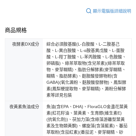
顯示電腦版詳細說明
商品規格
夜酵素DX成分
綜合必須胺基酸(L-白胺酸、L-二胺基己
酸、L-異白胺酸、L-α胺基異戊酸、L-蛋胺
酸、L-羥丁胺酸、L-苯丙胺酸、L-色胺酸、
卵磷脂)、綠茶萃取物(含兒茶素)(綠茶萃取
物、麥芽糊精)、脂肪分解酵素(麥芽糊精、
糊精、脂肪酵素)、麩胺酸發酵物粉(含
GABA)(氧化澱粉、麩胺酸發酵物)、鳳梨酵
素(鳳梨梗提取物、麥芽糊精)、澱粉分解酵
素等詳見包裝
夜黃素魚油成分
魚油(含EPA、DHA)、FloraGLO金盞花葉黃
素(紅花籽油、葉黃素、生育醇(維生素E)
(抗氧化劑))、茯加力藻(含綠藻游離型葉黃
素及生物類黃酮)、螺旋藻(含藻藍素)、蕃茄
萃取粉(含茄紅素)(番茄泥、麥芽糊精、砂