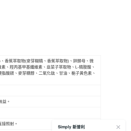
)、香蕉萃取物(麥芽糊精、香蕉萃取物)、鋅酵母、微
維素、羥丙基甲基纖維素、韭菜子萃取物、L-精胺酸、
硬脂酸鎂、麥芽糖醇、二氧化鈦、甘油、梔子黃色素、
無益。
直接照射。
Simply 新普利