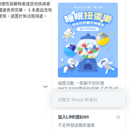
用慢性病藥物者或其他疾病者，請先徵詢醫(藥)師意見
儘速食用完畢。 3.本產品含有甲殼類及其製品，不適合
得使用，請置於無法取得處。
抽獎活動 一起躺平迎好運
#HOLA300織天絲涼被-乙件共4名
#新普利夜酵素DX (10錠/盒)共4名
回覆至 Simply 新普利
加入LINE送$200
不定時發送獨家優惠