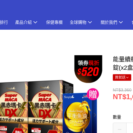
排行
產品介紹
保健專欄
全球購物
關於我們
能量續航
錠(x2
買就送
NT$3,360
NT$1,
數量