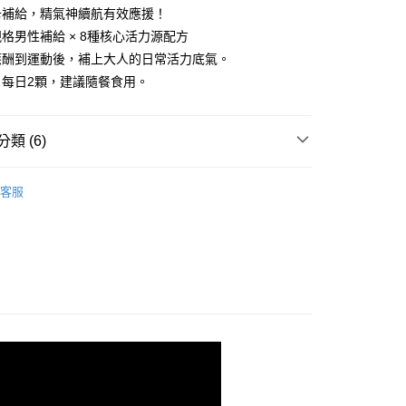
卡補給，精氣神續航有效應援！
你分期使用說明】
格男性補給 × 8種核心活力源配方
享後付
由台灣大哥大提供，台灣大哥大用戶可立即使用無須另外申請。
應酬到運動後，補上大人的日常活力底氣。
式選擇「大哥付你分期」，訂單成立後會自動跳轉到大哥付的交易
證手機門號後，選擇欲分期的期數、繳款截止日，確認付款後即
：每日2顆，建議隨餐食用。
FTEE先享後付」】
。
先享後付是「在收到商品之後才付款」的支付方式。 讓您購物簡單
准額度、可分期數及費用金額請依後續交易確認頁面所載為準。
心！
立30分鐘內，如未前往確認交易或遇審核未通過，訂單將自動取
：不需註冊會員、不需綁卡、不需儲值。
類 (6)
「轉專審核」未通過狀況，表示未達大哥付你分期系統評分，恕
：只要手機號碼，簡訊認證，即可結帳。
評估內容。
：先確認商品／服務後，再付款。
黑赤瑪卡DX
式說明】
付款
客服
項不併入電信帳單，「大哥付你分期」於每月結算日後寄送繳費提
EE先享後付」結帳流程】
爸★領劵再折520元
00，滿NT$600(含以上)免運費
方式選擇「AFTEE先享後付」後，將跳轉至「AFTEE先享後
訊連結打開帳單後，可選擇「超商條碼／台灣大直營門市／銀行轉
頁面，進行簡訊認證並確認金額後，即可完成結帳。
新普利所有商品
付／iPASS MONEY」等通路繳費。
家取貨
成立數日內，您將收到繳費通知簡訊。
費通知簡訊後14天內，點擊此簡訊中的連結，可透過四大超商
購專區｜港澳限定優惠
00，滿NT$600(含以上)免運費
項】
網路銀行／等多元方式進行付款，方視為交易完成。
係由「台灣大哥大股份有限公司」（以下簡稱本公司）所提供，讓
類
：結帳手續完成當下不需立刻繳費，但若您需要取消訂單，請聯
瑪卡
貨付款
易時，得透過本服務購買商品或服務，並由商店將買賣／分期付
的店家。未經商家同意取消之訂單仍視為有效，需透過AFTEE
金債權讓與本公司後，依約使用本公司帳單繳交帳款。
類
活力充沛
繳納相關費用。
00，滿NT$600(含以上)免運費
意付款使用「大哥付你分期」之契約關係目的，商店將以您的個人
否成功請以「AFTEE先享後付 」之結帳頁面顯示為準，若有關於
含姓名、電話或地址）提供予台灣大哥大進項蒐集、處理及利
功／繳費後需取消欲退款等相關疑問，請聯繫「AFTEE先享後
爾富取貨
公司與您本人進行分期帳單所需資料之確認、核對及更正。
援中心」
https://netprotections.freshdesk.com/support/home
00，滿NT$600(含以上)免運費
戶服務條款，請詳閱以下連結：
https://oppay.tw/userRule