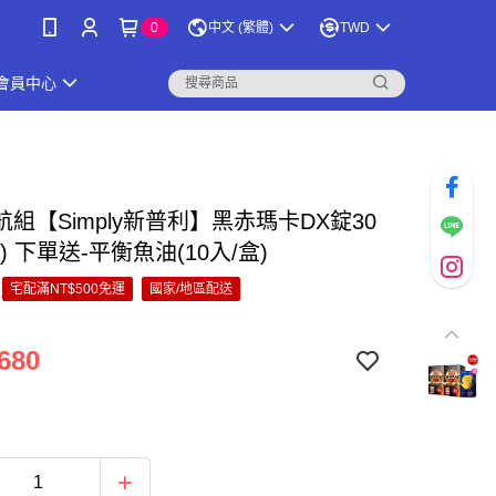
0
中文 (繁體)
TWD
會員中心
組【Simply新普利】黑赤瑪卡DX錠30
盒) 下單送-平衡魚油(10入/盒)
宅配滿NT$500免運
國家/地區配送
680