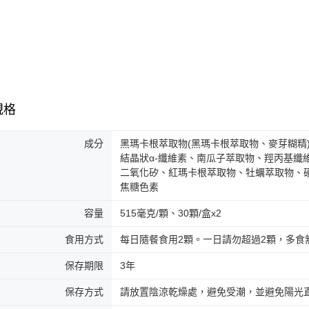
規格
成分
黑瑪卡根萃取物(黑瑪卡根萃取物、麥芽糊精
結晶狀α-纖維素、南瓜子萃取物、羥丙基纖
二氧化矽、紅瑪卡根萃取物、牡蠣萃取物、
焦糖色素
容量
515毫克/顆、30顆/盒x2
食用方式
每日隨餐食用2顆。㇐日請勿超過2顆，多食
保存期限
3年
保存方式
請放置陰涼乾燥處，避免受潮，並避免陽光