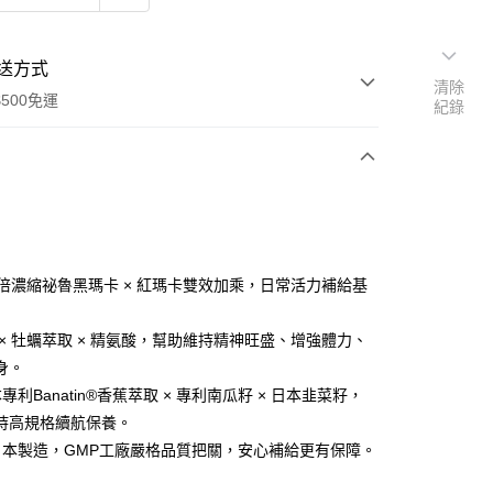
送方式
清除
500免運
紀錄
次付款
付款
0倍濃縮祕魯黑瑪卡 × 紅瑪卡雙效加乘，日常活力補給基
 × 牡蠣萃取 × 精氨酸，幫助維持精神旺盛、增強體力、
身。
專利Banatin®香蕉萃取 × 專利南瓜籽 × 日本韭菜籽，
持高規格續航保養。
y
%日本製造，GMP工廠嚴格品質把關，安心補給更有保障。
分期