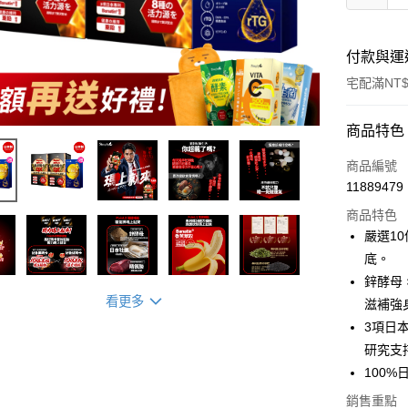
付款與運
宅配滿NT$
付款方式
商品特色
信用卡一
商品編號
11889479
超商取貨
商品特色
LINE Pay
嚴選1
底。
Apple Pay
鋅酵母
街口支付
看更多
滋補強
3項日本
悠遊付
研究支
Google Pa
100
大哥付你
銷售重點