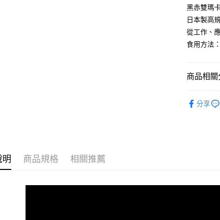
相關說明
黑赤雙瑪
【大哥付
日本製高規
AFTEE先
1.本服務
從工作、
2.付款方
相關說明
流程，驗
食用方法
【關於「A
ATM付款
完成交易
AFTEE
3.實際核
便利好安
4.訂單成
１．簡單
商品相關分
消。如遇
２．便利
運送方式
無法說明
３．安心
能量續航｜
【繳款方
全家取貨
分享
1.分期款
【「AFT
★買單寵老
醒簡訊。
每筆NT$1
１．於結帳
2.透過簡
付」結帳
Simply
帳／街口支
付款後全
２．訂單
３．收到繳
✈️海外訂
每筆NT$1
【注意事
／ATM／
說明
商品規格
相關推薦
1.本服務
►成分分
※ 請注意
萊爾富取
用戶於交
絡購買商品
款買賣價
►功效分
先享後付
每筆NT$1
2.基於同
※ 交易是
資料（包
是否繳費成
付款後萊
用，由本
付客戶支
每筆NT$1
3.完整用