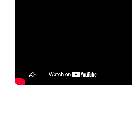
【注意事
7-11取貨
１．透過由
交易，需
每筆NT$1
求債權轉
２．關於
付款後7-1
https://aft
每筆NT$1
３．未成
「AFTE
宅配
任。
４．使用「
每筆NT$1
即時審查
結果請求
宅配-離島
５．嚴禁
每筆NT$1
形，恩沛
動。
海外配送
海外配送(