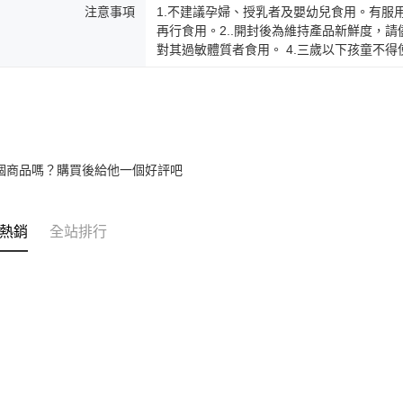
注意事項
1.不建議孕婦、授乳者及嬰幼兒食用。有服
再行食用。2..開封後為維持產品新鮮度，請
對其過敏體質者食用。 4.三歲以下孩童不
個商品嗎？購買後給他一個好評吧
熱銷
全站排行