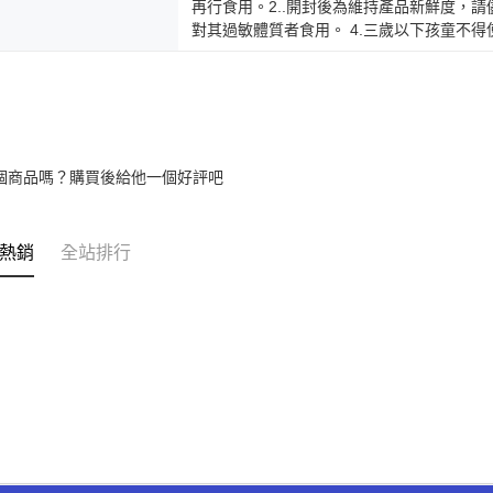
再行食用。2..開封後為維持產品新鮮度，請
對其過敏體質者食用。 4.三歲以下孩童不
個商品嗎？購買後給他一個好評吧
熱銷
全站排行