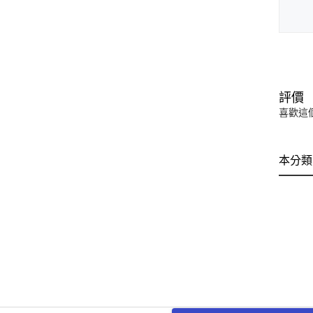
評價
喜歡這
本分類