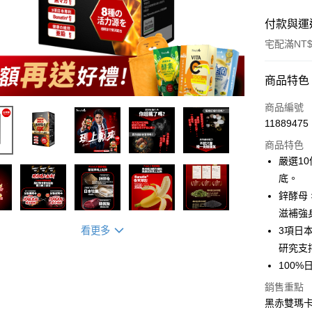
付款與運
宅配滿NT$
付款方式
商品特色
信用卡一
商品編號
11889475
超商取貨
商品特色
LINE Pay
嚴選1
底。
Apple Pay
鋅酵母
街口支付
滋補強
看更多
3項日本
悠遊付
研究支
Google Pa
100
大哥付你
銷售重點
相關說明
黑赤雙瑪