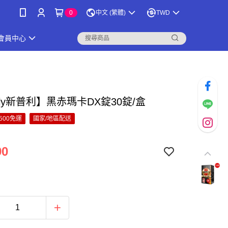
0
中文 (繁體)
TWD
會員中心
ply新普利】黑赤瑪卡DX錠30錠/盒
500免運
國家/地區配送
90