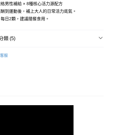
你分期使用說明】
格男性補給 × 8種核心活力源配方
享後付
由台灣大哥大提供，台灣大哥大用戶可立即使用無須另外申請。
應酬到運動後，補上大人的日常活力底氣。
式選擇「大哥付你分期」，訂單成立後會自動跳轉到大哥付的交易
證手機門號後，選擇欲分期的期數、繳款截止日，確認付款後即
：每日2顆，建議隨餐食用。
FTEE先享後付」】
。
先享後付是「在收到商品之後才付款」的支付方式。 讓您購物簡單
准額度、可分期數及費用金額請依後續交易確認頁面所載為準。
心！
立30分鐘內，如未前往確認交易或遇審核未通過，訂單將自動取
：不需註冊會員、不需綁卡、不需儲值。
類 (5)
「轉專審核」未通過狀況，表示未達大哥付你分期系統評分，恕
：只要手機號碼，簡訊認證，即可結帳。
評估內容。
：先確認商品／服務後，再付款。
黑赤瑪卡DX
式說明】
付款
客服
項不併入電信帳單，「大哥付你分期」於每月結算日後寄送繳費提
EE先享後付」結帳流程】
爸★領劵再折520元
00，滿NT$600(含以上)免運費
方式選擇「AFTEE先享後付」後，將跳轉至「AFTEE先享後
訊連結打開帳單後，可選擇「超商條碼／台灣大直營門市／銀行轉
頁面，進行簡訊認證並確認金額後，即可完成結帳。
新普利所有商品
付／iPASS MONEY」等通路繳費。
家取貨
成立數日內，您將收到繳費通知簡訊。
費通知簡訊後14天內，點擊此簡訊中的連結，可透過四大超商
類
瑪卡
00，滿NT$600(含以上)免運費
項】
網路銀行／等多元方式進行付款，方視為交易完成。
係由「台灣大哥大股份有限公司」（以下簡稱本公司）所提供，讓
類
：結帳手續完成當下不需立刻繳費，但若您需要取消訂單，請聯
活力充沛
貨付款
易時，得透過本服務購買商品或服務，並由商店將買賣／分期付
的店家。未經商家同意取消之訂單仍視為有效，需透過AFTEE
金債權讓與本公司後，依約使用本公司帳單繳交帳款。
繳納相關費用。
00，滿NT$600(含以上)免運費
意付款使用「大哥付你分期」之契約關係目的，商店將以您的個人
否成功請以「AFTEE先享後付 」之結帳頁面顯示為準，若有關於
含姓名、電話或地址）提供予台灣大哥大進項蒐集、處理及利
功／繳費後需取消欲退款等相關疑問，請聯繫「AFTEE先享後
爾富取貨
公司與您本人進行分期帳單所需資料之確認、核對及更正。
援中心」
https://netprotections.freshdesk.com/support/home
00，滿NT$600(含以上)免運費
戶服務條款，請詳閱以下連結：
https://oppay.tw/userRule
項】
付款
恩沛科技股份有限公司提供之「AFTEE先享後付」服務完成之