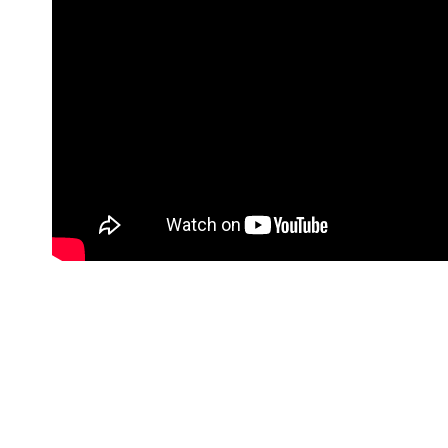
交易，需
每筆NT$1
求債權轉
２．關於
付款後7-1
https://aft
每筆NT$1
３．未成
「AFTE
宅配
任。
４．使用「
每筆NT$1
即時審查
結果請求
宅配-離島
５．嚴禁
每筆NT$1
形，恩沛
動。
海外配送
海外配送(