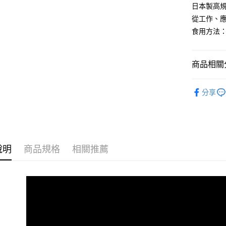
【大哥付
日本製高規
AFTEE先
1.本服務
從工作、
2.付款方
相關說明
流程，驗
食用方法
【關於「A
ATM付款
完成交易
AFTEE
3.實際核
便利好安
4.訂單成
１．簡單
商品相關分
消。如遇
２．便利
運送方式
無法說明
３．安心
能量續航｜
【繳款方
全家取貨
分享
1.分期款
【「AFT
★買單寵老
醒簡訊。
每筆NT$1
１．於結帳
2.透過簡
付」結帳
Simply
帳／街口支
付款後全
２．訂單
３．收到繳
►成分分
每筆NT$1
【注意事
／ATM／
說明
商品規格
相關推薦
1.本服務
►功效分
※ 請注意
萊爾富取
用戶於交
絡購買商品
款買賣價
先享後付
每筆NT$1
2.基於同
※ 交易是
資料（包
是否繳費成
付款後萊
用，由本
付客戶支
每筆NT$1
3.完整用
【注意事
7-11取貨
１．透過由