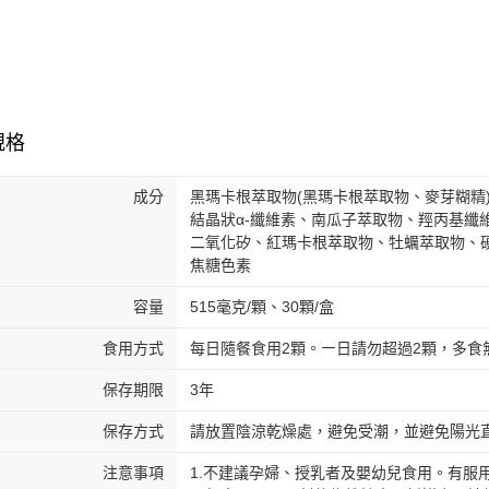
規格
成分
黑瑪卡根萃取物(黑瑪卡根萃取物、麥芽糊精
結晶狀α-纖維素、南瓜子萃取物、羥丙基纖
二氧化矽、紅瑪卡根萃取物、牡蠣萃取物、
焦糖色素
容量
515毫克/顆、30顆/盒
食用方式
每日隨餐食用2顆。㇐日請勿超過2顆，多食
保存期限
3年
保存方式
請放置陰涼乾燥處，避免受潮，並避免陽光
注意事項
1.不建議孕婦、授乳者及嬰幼兒食用。有服