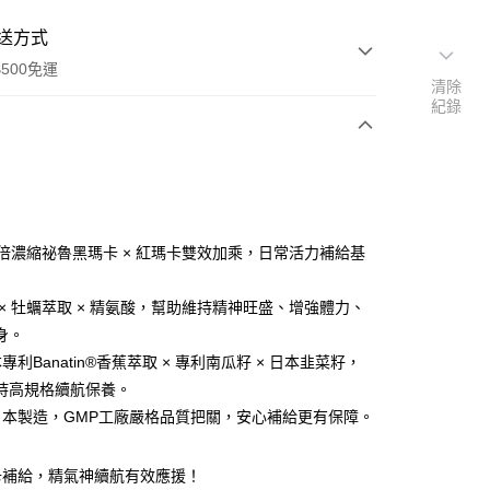
送方式
500免運
清除
紀錄
次付款
付款
0倍濃縮祕魯黑瑪卡 × 紅瑪卡雙效加乘，日常活力補給基
 × 牡蠣萃取 × 精氨酸，幫助維持精神旺盛、增強體力、
身。
專利Banatin®香蕉萃取 × 專利南瓜籽 × 日本韭菜籽，
持高規格續航保養。
y
%日本製造，GMP工廠嚴格品質把關，安心補給更有保障。
分期
卡補給，精氣神續航有效應援！