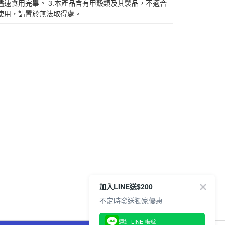
儘速食用完畢。 3.本產品含有甲殼類及其製品，不適合
得使用，請置於無法取得處。
加入LINE送$200
不定時發送獨家優惠
連結 LINE 帳號