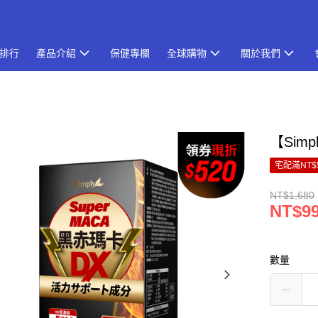
排行
產品介紹
保健專欄
全球購物
關於我們
【Sim
宅配滿NT$
NT$1,680
NT$9
數量