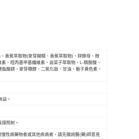
)、香蕉萃取物(麥芽糊精、香蕉萃取物)、鋅酵母、微
維素、羥丙基甲基纖維素、韭菜子萃取物、L-精胺酸、
硬脂酸鎂、麥芽糖醇、二氧化鈦、甘油、梔子黃色素、
無益。
直接照射。
用慢性病藥物者或其他疾病者，請先徵詢醫(藥)師意見