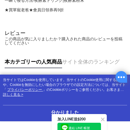
一瞬で寝る方法!夜酵素ドリンク|夜酵素粉末
★買單寵老爸★會員日領券再9折
レビュー
この商品が気に入りましたか？購入された商品のレビューを投稿
してください
本カテゴリーの人気商品
サイト全体のランキング
当サイトではCookieを使用しています。当サイトのCookie使用に関する詳細
人気タグ
や、Cookieを無効にしたい場合のブラウザでの設定方法については、当サイト
「
プライバシーポリシー
」のCookieポリシーをご参照ください。お客さま
が、当サイトを引き続き使用される場合、当社がサイト利用規約のCookieポリ
詳しく見る >
シーに基づいてCookieを使用することに同意したものとみなします。
分かりました
加入LINE送$200
連結 LINE 帳號