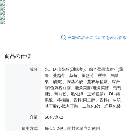
はアプリの通知に従って、4大コンビニ、またはATM/オンラインバンキン
グでお支払いください。
配送毎にNT$100、NT$600以上で送料無料
【支払い方法の説明】
1. 分割払いの金額は電信請求書に統合されず、「OP Pay Later」は毎月の
代金納付期限は最短で 14 日以内ですので、ご注意ください。AFTEE アプ
萊爾富取貨付款
締め日後に支払いリマインダーのSMSを送信します。
リをダウンロードして AFTEE 会員になるとお支払い期限を最長 45 日以内
2. SMSのリンクを通じて請求書を開いた後、「コンビニバーコード／台湾
配送毎にNT$100、NT$600以上で送料無料
まで延長できます。
大直営店舗／銀行振込／街口支払い／iPASS MONEY」などのチャネルで
支払いを選択できます。
付款後萊爾富取貨
お支払期限は、ショップが請求した期日と、AFTEEで延長できる日数をも
PC版の詳細についてを表示する
とに計算されます。AFTEEで注文すると、商品を受け取るまで支払い期限
配送毎にNT$100、NT$600以上で送料無料
【注意事項】
を延長できますが、商品を期限内に受け取れない場合があります（例：予
1. 本サービスは「台湾大哥大株式会社」（以下「当社」といいます）によ
約商品や商品到着日が比較的遅い商品）。そのため、商品到着の有無に関
7-11取貨付款
商品の仕様
って提供され、ユーザーが取引時に本サービスを通じて商品やサービスを
わらず、AFTEEで指定された期限内にお支払いください。
購入できるようにし、店舗が売買／分割払い売買の債権を当社に譲渡した
配送毎にNT$100、NT$600以上で送料無料
後、契約に基づいて当社の請求書で帳款を支払うことになります。
二、支払い限度額
成分
水、D-山梨醇(甜味劑)、綜合莓果濃縮汁(蘋
2. 「OP Pay Later」を利用する契約関係の目的から、店舗はあなたの個人
付款後7-11取貨
1.初回 AFTEEを ご利用の際に、認証結果及び当社の審査の結果に基づ
果、蔓越莓、草莓、覆盆莓、櫻桃、黑醋
情報（名前、電話または住所を含む）を台湾大哥大に提供し、収集、処理
き、限度額が設定されます。
栗、醋栗)、胺基乙酸、薰衣草精露、綜合
配送毎にNT$100、NT$600以上で送料無料
および利用するために、当社があなた本人と分割請求書に必要な情報の確
2.決済金額は最低NT$20です。
認、照合および修正を行います。
膠體(刺槐豆膠、鹿角菜膠(鹿角菜膠、葡萄
3.現在、台湾の会員のみご利用いただけます。
宅配
3. 完全なユーザーサービス規約については、以下のリンクを参照してくだ
糖)、蒟蒻粉、氯化鉀、玉米糖膠)、DL-蘋
さい：
https://oppay.tw/userRule
果酸、檸檬酸、香料(丙二醇、香料)、γ-胺
三、利用規約「AFTEE代金後払い」（以下当サービスという）はネットプ
配送毎にNT$100、NT$500以上で送料無料
ロテクションズ（以下 AFTEE という）が提供し、AFTEEが代金を徴収し
基丁酸(γ-胺基丁酸、二氧化矽)、詳見包裝
ます。当サービスご利用の際に提供しなければならない個人情報（注文者
宅配-離島
の氏名、電話番号、受取人の氏名、電話番号、受取人住所を含むがこれに
容量
50包/盒x2
配送毎にNT$150、NT$1,500以上で送料無料
限らない）は、AFTEEに渡され当サービスで必要な範囲内で利用されま
す。AFTEEの個人情報の収集、処理、利用について、詳細はAFTEE公式ホ
食用方式
每天1-2包，開封後請立即使用
海外配送
送料を確認