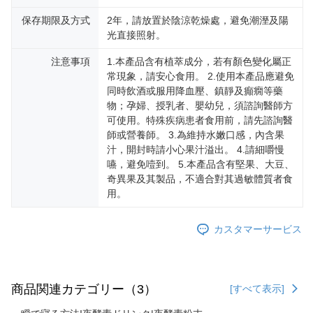
ームページの『個人情報の収集、処理及び利用に関する声明』をご参照く
ださい（
https://aftee.tw/privacypolicy/
）。
保存期限及方式
2年，請放置於陰涼乾燥處，避免潮溼及陽
光直接照射。
AFTEEの初回ご利用の際に、審査を通過すれば、最高額がNT$10,000にな
ります。支払い期限を過ぎた場合、その金額に基づいて年利20%の遅延滞
注意事項
1.本產品含有植萃成分，若有顏色變化屬正
納金が加算されます。未成年の利用者は、事前に法定代理人または後見人
常現象，請安心食用。 2.使用本產品應避免
の同意を得ればAFTEEをご利用いただけます。
同時飲酒或服用降血壓、鎮靜及癲癇等藥
個人情報の処理、利用について疑問がある、または関連する法律の権利を
物；孕婦、授乳者、嬰幼兒，須諮詢醫師方
行使したい場合は、ネットプロテクションズ
cs_tw@netprotections.co.jp
可使用。特殊疾病患者食用前，請先諮詢醫
にご連絡ください。上記に示した個人情報を、必要な購入注文書とあわせ
師或營養師。 3.為維持水嫩口感，內含果
てAFTEEにご提供いただく、またはAFTEEにあなたの個人情報の収集、処
汁，開封時請小心果汁溢出。 4.請細嚼慢
理、利用を許可することににご同意いただけない場合は、当サービスを選
嚥，避免噎到。 5.本產品含有堅果、大豆、
択しないでください。
奇異果及其製品，不適合對其過敏體質者食
用。
カスタマーサービス
商品関連カテゴリー（3）
[すべて表示]