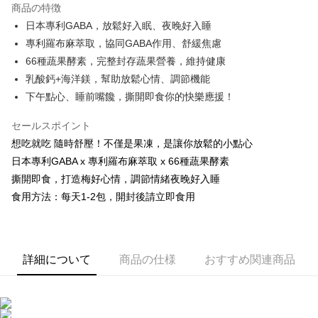
商品の特徴
Apple Pay
日本專利GABA，放鬆好入眠、夜晚好入睡
專利羅布麻萃取，協同GABA作用、舒緩焦慮
JKOPAY
66種蔬果酵素，完整封存蔬果營養，維持健康
Easy Wallet
乳酸鈣+海洋鎂，幫助放鬆心情、調節機能
下午點心、睡前嘴饞，撕開即食你的快樂應援！
Google Pay
OP Pay Later
セールスポイント
説明
想吃就吃 隨時舒壓！不僅是果凍，是讓你放鬆的小點心
【OP Pay Later 使用説明】
日本專利GABA x 專利羅布麻萃取 x 66種蔬果酵素
AFTEE代金後払い
1. 本サービスは台湾大哥大によって提供され、台湾大哥大のユーザーは追
撕開即食，打造梅好心情，調節情緒夜晚好入睡
加の申請なしで即時に利用可能です。
説明
食用方法：每天1-2包，開封後請立即食用
2. 支払い方法で「OP Pay Later」を選択すると、注文が成立した後に自動
一、 AFTEE代金後払いについて
的に OP Pay Later の取引プロセスに移行し、携帯番号を確認後、分割払
ATM払い
1.お支払い方法でAFTEE代金後払いを選択すると、携帯電話認証ウィンド
いの回数や支払い期限を選択し、支払いを確認すると取引が完了します。
ウが表示されます。
3. 実際の承認額、分割回数および費用については、後続の取引確認ページ
2.SMSで認証してお支払い手続を進めてください。
配送方法
を基準とします。
3.注文するときのお支払いは不要です。商品はご指定の住所に配送されま
詳細について
商品の仕様
おすすめ関連商品
4. 注文成立後30分以内に確認取引を行わない場合や審査が通過しない場
す。
全家取貨付款
合、注文は自動的にキャンセルされます。「転専審査」に未通過の状況が
4.ご注文が完了すると、携帯に支払い通知のSMSが届きます。アプリ会員
発生した場合は、システムの評価基準に達していないことを意味し、評価
配送毎にNT$100、NT$600以上で送料無料
の場合は、AFTEE アプリプッシュ通知が届きます。
内容についての説明はいたしかねます。
5.商品受け取り時のお支払いは不要です。商品を確かめてから、SMSまた
付款後全家取貨