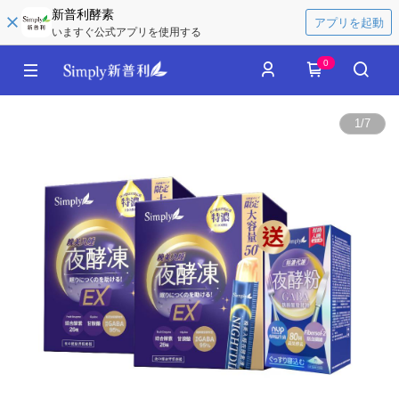
新普利酵素
アプリを起動
いますぐ公式アプリを使用する
0
1
/
7