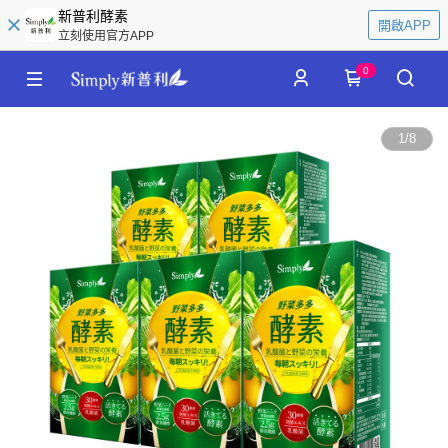
新普利酵素
開啟APP
立刻使用官方APP
0
1
/
8