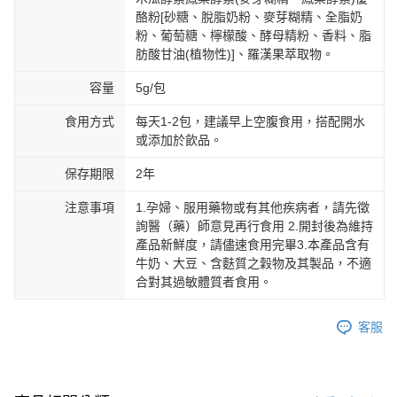
５．嚴禁一人註冊多個帳號或使用他人資訊註冊。若發現惡意使用之情形，
酪粉[砂糖、脫脂奶粉、麥芽糊精、全脂奶
恩沛科技股份有限公司將有權停止該用戶之使用額度並採取法律行動。
海外配送
查看運費
粉、葡萄糖、檸檬酸、酵母精粉、香料、脂
肪酸甘油(植物性)]、羅漢果萃取物。
海外配送(澳洲)
查看運費
容量
5g/包
食用方式
每天1-2包，建議早上空腹食用，搭配開水
或添加於飲品。
保存期限
2年
注意事項
1.孕婦、服用藥物或有其他疾病者，請先徵
詢醫（藥）師意見再行食用 2.開封後為維持
產品新鮮度，請儘速食用完畢3.本產品含有
牛奶、大豆、含麩質之穀物及其製品，不適
合對其過敏體質者食用。
客服