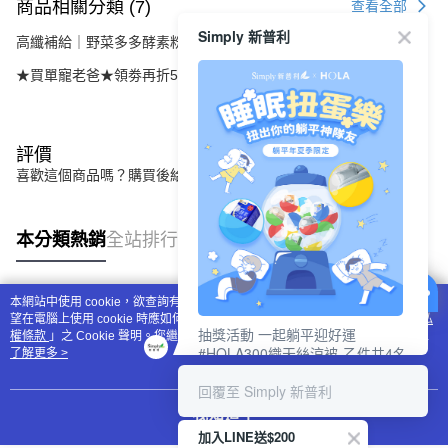
商品相關分類 (7)
查看全部
Simply 新普利
高纖補給｜野菜多多酵素粉
★買單寵老爸★領劵再折520元
評價
喜歡這個商品嗎？購買後給他一個好評吧
本分類熱銷
全站排行
本網站中使用 cookie，欲查詢有關本網站使用 cookie 方式之詳情，及若您不希
熱門標籤
望在電腦上使用 cookie 時應如何變更電腦的 cookie 設定，請參閱本網站「
隱私
抽獎活動 一起躺平迎好運
權條款
」之 Cookie 聲明。您繼續使用本網站即表示您同意本公司得按本網站使
#HOLA300織天絲涼被-乙件共4名
用條款之 Cookie 聲明使用 cookie。
了解更多 >
#新普利夜酵素DX (10錠/盒)共4名
回覆至 Simply 新普利
我知道了
加入LINE送$200