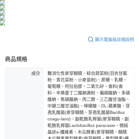
醒簡訊。
１．於結帳方式選擇「AFTEE先享後付」後，將跳轉至「AFTEE先享後付」
2.透過簡訊連結打開帳單後，可選擇「超商條碼／台灣大直營門市／銀行轉
付款後全家取貨
結帳頁面，進行簡訊認證並確認金額後，即可完成結帳。
帳／街口支付／iPASS MONEY」等通路繳費。
２．訂單成立數日內，您將收到繳費通知簡訊。
每筆NT$100，滿NT$600(含以上)免運費
３．收到繳費通知簡訊後14天內，點擊此簡訊中的連結，可透過四大超商／
【注意事項】
ATM／網路銀行／等多元方式進行付款，方視為交易完成。
萊爾富取貨付款
1.本服務係由「台灣大哥大股份有限公司」（以下簡稱本公司）所提供，讓
※ 請注意：結帳手續完成當下不需立刻繳費，但若您需要取消訂單，請聯絡
用戶於交易時，得透過本服務購買商品或服務，並由商店將買賣／分期付款
每筆NT$100，滿NT$600(含以上)免運費
購買商品的店家。未經商家同意取消之訂單仍視為有效，需透過AFTEE先享
顯示電腦版詳細說明
買賣價金債權讓與本公司後，依約使用本公司帳單繳交帳款。
後付繳納相關費用。
2.基於同意付款使用「大哥付你分期」之契約關係目的，商店將以您的個人
付款後萊爾富取貨
※ 交易是否成功請以「AFTEE先享後付 」之結帳頁面顯示為準，若有關於
資料（包含姓名、電話或地址）提供予台灣大哥大進項蒐集、處理及利用，
是否繳費成功／繳費後需取消欲退款等相關疑問，請聯繫「AFTEE先享後付
每筆NT$100，滿NT$600(含以上)免運費
商品規格
由本公司與您本人進行分期帳單所需資料之確認、核對及更正。
客戶支援中心」
https://netprotections.freshdesk.com/support/home
3.完整用戶服務條款，請詳閱以下連結：
https://oppay.tw/userRule
7-11取貨付款
【注意事項】
成分
難消化性麥芽糊精、綜合蔬菜粉(羽衣甘藍
１．透過由恩沛科技股份有限公司提供之「AFTEE先享後付」服務完成之交
每筆NT$100，滿NT$600(含以上)免運費
粉、青花菜粉、小麥苗粉)、蔗糖、乳糖、
易，需依本服務之必要範圍內提供個人資料，並將交易相關給付款項請求債
葡萄糖、阿拉伯膠、二氧化矽、香料(香
權轉讓予恩沛科技股份有限公司。
付款後7-11取貨
料、辛烯基丁二酸鈉澱粉、偏磷酸鈉、多磷
２．關於個人資料處理事宜，請瀏覽以下網址：
每筆NT$100，滿NT$600(含以上)免運費
酸鈉、焦磷酸鈉、丙二醇、三乙酸甘油酯、
https://aftee.tw/terms/#terms3
中鏈三酸甘油酯)、檸檬酸、DL-蘋果酸、芽
３．未成年的使用者請事先徵得法定代理人或監護人之同意方可使用
宅配
「AFTEE先享後付」，若未經同意申辦者引起之損失，本公司不負相關責
孢乳酸菌(麥芽糊精、芽孢乳酸菌Bacillus
任。
每筆NT$100，滿NT$500(含以上)免運費
coagu-lans)、副乾酪乳桿菌(麥芽糊精、副
４．使用「AFTEE先享後付」時，將依據個別帳號之用戶狀況，依本公司即
乾酪乳桿菌Lactobacillus paracasei、微結
時審查核予不同之上限額度；若仍有額度不足之情形，本公司將視審查結果
宅配-離島
晶狀a-纖維素、木瓜酵素(麥芽糊精、糊精
請求用戶進行身份認證。
每筆NT$150，滿NT$1,500(含以上)免運費
木瓜酵素鳳梨酵素(麥芽糊精、鳳梨酵素)優