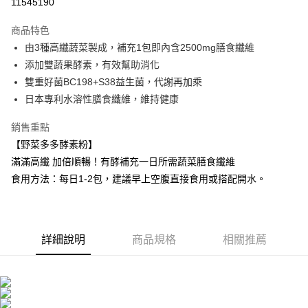
11545190
LINE Pay
商品特色
Apple Pay
由3種高纖蔬菜製成，補充1包即內含2500mg膳食纖維
添加雙蔬果酵素，有效幫助消化
街口支付
雙重好菌BC198+S38益生菌，代謝再加乘
悠遊付
日本專利水溶性膳食纖維，維持健康
Google Pay
銷售重點
【野菜多多酵素粉】
大哥付你分期
滿滿高纖 加倍順暢！有酵補充一日所需蔬菜膳食纖維
相關說明
食用方法：每日1-2包，建議早上空腹直接食用或搭配開水。
【大哥付你分期使用說明】
AFTEE先享後付
1.本服務由台灣大哥大提供，台灣大哥大用戶可立即使用無須另外申請。
2.付款方式選擇「大哥付你分期」，訂單成立後會自動跳轉到大哥付的交易
相關說明
流程，驗證手機門號後，選擇欲分期的期數、繳款截止日，確認付款後即完
【關於「AFTEE先享後付」】
成交易。
ATM付款
AFTEE先享後付是「在收到商品之後才付款」的支付方式。 讓您購物簡單
詳細說明
商品規格
相關推薦
3.實際核准額度、可分期數及費用金額請依後續交易確認頁面所載為準。
便利好安心！
4.訂單成立30分鐘內，如未前往確認交易或遇審核未通過，訂單將自動取
１．簡單：不需註冊會員、不需綁卡、不需儲值。
運送方式
消。如遇「轉專審核」未通過狀況，表示未達大哥付你分期系統評分，恕無
２．便利：只要手機號碼，簡訊認證，即可結帳。
法說明評估內容。
３．安心：先確認商品／服務後，再付款。
全家取貨付款
【繳款方式說明】
1.分期款項不併入電信帳單，「大哥付你分期」於每月結算日後寄送繳費提
每筆NT$100，滿NT$600(含以上)免運費
【「AFTEE先享後付」結帳流程】