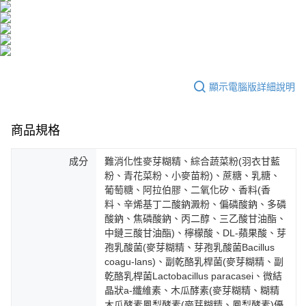
醒簡訊。
１．於結帳方式選擇「AFTEE先享後付」後，將跳轉至「AFTEE先享後付」
2.透過簡訊連結打開帳單後，可選擇「超商條碼／台灣大直營門市／銀行轉
付款後全家取貨
結帳頁面，進行簡訊認證並確認金額後，即可完成結帳。
帳／街口支付／iPASS MONEY」等通路繳費。
２．訂單成立數日內，您將收到繳費通知簡訊。
每筆NT$100，滿NT$600(含以上)免運費
３．收到繳費通知簡訊後14天內，點擊此簡訊中的連結，可透過四大超商／
【注意事項】
ATM／網路銀行／等多元方式進行付款，方視為交易完成。
萊爾富取貨付款
1.本服務係由「台灣大哥大股份有限公司」（以下簡稱本公司）所提供，讓
※ 請注意：結帳手續完成當下不需立刻繳費，但若您需要取消訂單，請聯絡
用戶於交易時，得透過本服務購買商品或服務，並由商店將買賣／分期付款
每筆NT$100，滿NT$600(含以上)免運費
購買商品的店家。未經商家同意取消之訂單仍視為有效，需透過AFTEE先享
顯示電腦版詳細說明
買賣價金債權讓與本公司後，依約使用本公司帳單繳交帳款。
後付繳納相關費用。
2.基於同意付款使用「大哥付你分期」之契約關係目的，商店將以您的個人
付款後萊爾富取貨
※ 交易是否成功請以「AFTEE先享後付 」之結帳頁面顯示為準，若有關於
資料（包含姓名、電話或地址）提供予台灣大哥大進項蒐集、處理及利用，
是否繳費成功／繳費後需取消欲退款等相關疑問，請聯繫「AFTEE先享後付
每筆NT$100，滿NT$600(含以上)免運費
商品規格
由本公司與您本人進行分期帳單所需資料之確認、核對及更正。
客戶支援中心」
https://netprotections.freshdesk.com/support/home
3.完整用戶服務條款，請詳閱以下連結：
https://oppay.tw/userRule
7-11取貨付款
【注意事項】
成分
難消化性麥芽糊精、綜合蔬菜粉(羽衣甘藍
１．透過由恩沛科技股份有限公司提供之「AFTEE先享後付」服務完成之交
每筆NT$100，滿NT$600(含以上)免運費
粉、青花菜粉、小麥苗粉)、蔗糖、乳糖、
易，需依本服務之必要範圍內提供個人資料，並將交易相關給付款項請求債
葡萄糖、阿拉伯膠、二氧化矽、香料(香
權轉讓予恩沛科技股份有限公司。
付款後7-11取貨
料、辛烯基丁二酸鈉澱粉、偏磷酸鈉、多磷
２．關於個人資料處理事宜，請瀏覽以下網址：
每筆NT$100，滿NT$600(含以上)免運費
酸鈉、焦磷酸鈉、丙二醇、三乙酸甘油酯、
https://aftee.tw/terms/#terms3
中鏈三酸甘油酯)、檸檬酸、DL-蘋果酸、芽
３．未成年的使用者請事先徵得法定代理人或監護人之同意方可使用
宅配
「AFTEE先享後付」，若未經同意申辦者引起之損失，本公司不負相關責
孢乳酸菌(麥芽糊精、芽孢乳酸菌Bacillus
任。
每筆NT$100，滿NT$500(含以上)免運費
coagu-lans)、副乾酪乳桿菌(麥芽糊精、副
４．使用「AFTEE先享後付」時，將依據個別帳號之用戶狀況，依本公司即
乾酪乳桿菌Lactobacillus paracasei、微結
時審查核予不同之上限額度；若仍有額度不足之情形，本公司將視審查結果
宅配-離島
晶狀a-纖維素、木瓜酵素(麥芽糊精、糊精
請求用戶進行身份認證。
每筆NT$150，滿NT$1,500(含以上)免運費
木瓜酵素鳳梨酵素(麥芽糊精、鳳梨酵素)優