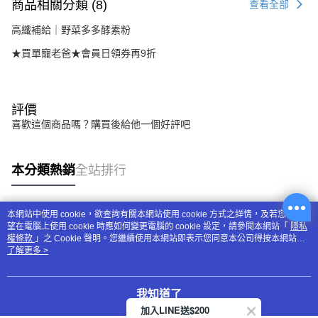
商品相關分類 (8)
查看全部
高纖補給｜野菜多多酵素粉
★買單寵老爸★會員日領券再9折
評價
喜歡這個商品嗎？購買後給他一個好評吧
本分類熱銷
全站排行
本網站中使用 cookie，欲查詢有關本網站使用 cookie 方式之詳情，及若您不希
熱門標籤
望在電腦上使用 cookie 時應如何變更電腦的 cookie 設定，請參閱本網站「
隱私
權條款
」之 Cookie 聲明。您繼續使用本網站即表示您同意本公司得按本網站使
用條款之 Cookie 聲明使用 cookie。
了解更多 >
我知道了
加入LINE送$200