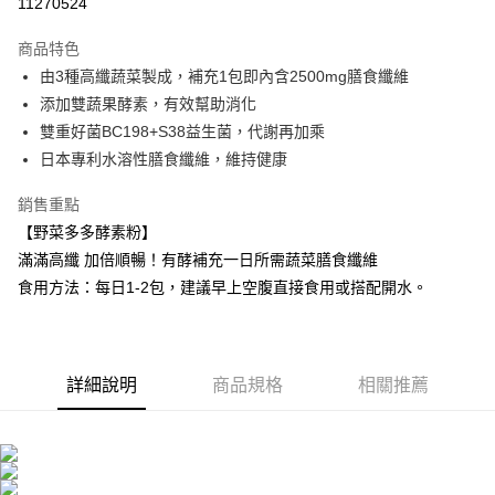
11270524
LINE Pay
商品特色
Apple Pay
由3種高纖蔬菜製成，補充1包即內含2500mg膳食纖維
添加雙蔬果酵素，有效幫助消化
街口支付
雙重好菌BC198+S38益生菌，代謝再加乘
悠遊付
日本專利水溶性膳食纖維，維持健康
Google Pay
銷售重點
【野菜多多酵素粉】
大哥付你分期
滿滿高纖 加倍順暢！有酵補充一日所需蔬菜膳食纖維
相關說明
食用方法：每日1-2包，建議早上空腹直接食用或搭配開水。
【大哥付你分期使用說明】
AFTEE先享後付
1.本服務由台灣大哥大提供，台灣大哥大用戶可立即使用無須另外申請。
2.付款方式選擇「大哥付你分期」，訂單成立後會自動跳轉到大哥付的交易
相關說明
流程，驗證手機門號後，選擇欲分期的期數、繳款截止日，確認付款後即完
【關於「AFTEE先享後付」】
成交易。
ATM付款
AFTEE先享後付是「在收到商品之後才付款」的支付方式。 讓您購物簡單
詳細說明
商品規格
相關推薦
3.實際核准額度、可分期數及費用金額請依後續交易確認頁面所載為準。
便利好安心！
4.訂單成立30分鐘內，如未前往確認交易或遇審核未通過，訂單將自動取
１．簡單：不需註冊會員、不需綁卡、不需儲值。
運送方式
消。如遇「轉專審核」未通過狀況，表示未達大哥付你分期系統評分，恕無
２．便利：只要手機號碼，簡訊認證，即可結帳。
法說明評估內容。
３．安心：先確認商品／服務後，再付款。
全家取貨付款
【繳款方式說明】
1.分期款項不併入電信帳單，「大哥付你分期」於每月結算日後寄送繳費提
每筆NT$100，滿NT$600(含以上)免運費
【「AFTEE先享後付」結帳流程】