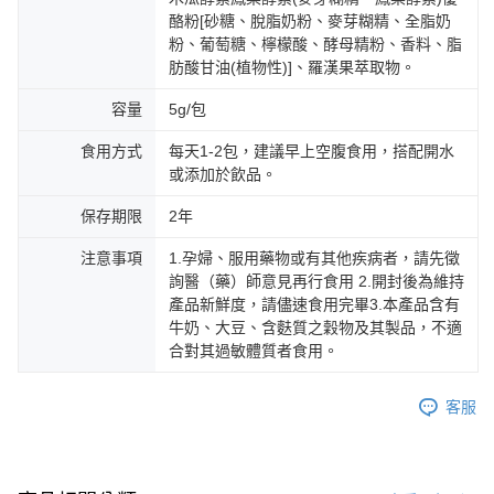
５．嚴禁一人註冊多個帳號或使用他人資訊註冊。若發現惡意使用之情形，
酪粉[砂糖、脫脂奶粉、麥芽糊精、全脂奶
恩沛科技股份有限公司將有權停止該用戶之使用額度並採取法律行動。
海外配送
查看運費
粉、葡萄糖、檸檬酸、酵母精粉、香料、脂
肪酸甘油(植物性)]、羅漢果萃取物。
海外配送(澳洲)
查看運費
容量
5g/包
食用方式
每天1-2包，建議早上空腹食用，搭配開水
或添加於飲品。
保存期限
2年
注意事項
1.孕婦、服用藥物或有其他疾病者，請先徵
詢醫（藥）師意見再行食用 2.開封後為維持
產品新鮮度，請儘速食用完畢3.本產品含有
牛奶、大豆、含麩質之穀物及其製品，不適
合對其過敏體質者食用。
客服