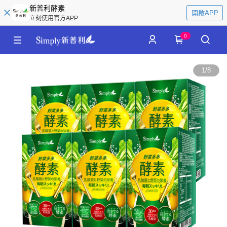
新普利酵素
開啟APP
立刻使用官方APP
0
1
/
8