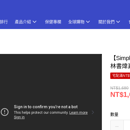
排行
產品介紹
保健專欄
全球購物
關於我們
【Sim
林書煒
宅配滿NT$
NT$1,680
NT$1,
數量