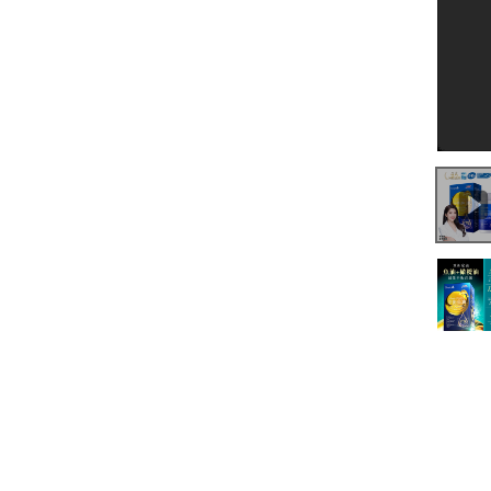
0:00
/
2:19