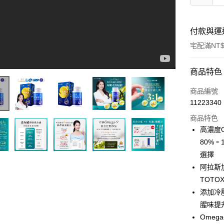
付款與運
宅配滿NT$
付款方式
商品特色
信用卡一
商品編號
11223340
超商取貨
商品特色
LINE Pay
高濃度O
你吃的魚油有感嗎?林書煒愛用推薦 新普利有橄魚油
80%
Apple Pay
選擇
街口支付
阿拉斯
TOTO
悠遊付
添加冷壓
Google Pa
腥味提
Omeg
大哥付你