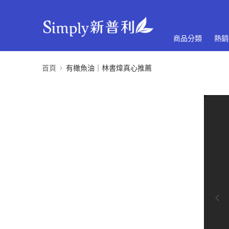
商品分類
熱銷
首頁
有橄魚油｜林書煒真心推薦
0:00