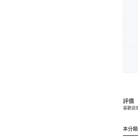
評價
喜歡這
本分類