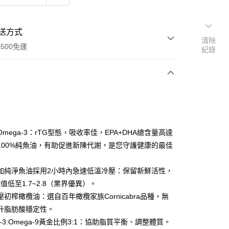
送方式
清除
500免運
紀錄
次付款
付款
mega-3：rTG型態，吸收率佳，EPA+DHA總含量高達
。100%純魚油，有助促進新陳代謝，是您守護健康的最佳
加純淨魚油採用2小時內急速低溫冷壓：保留新鮮活性，
X值低至1.7~2.8（業界優異）。
初榨橄欖油：選自百年橄欖家族Cornicabra品種，無
y
升脂肪酸穩定性。
a-3:Omega-9黃金比例3:1：協助脂質平衡、調整體質。
分期