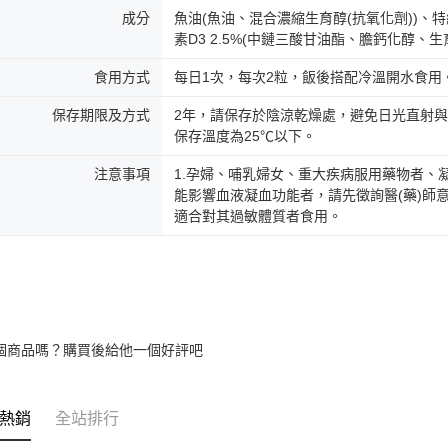
成分
魚油(魚油、混合濃縮生育醇(抗氧化劑))、
素D3 2.5%(中鏈三酸甘油酯、膽鈣化醇、生
食用方式
每日1次，每次2粒，飯後搭配冷溫開水食用。
保存期限及方式
2年，請保存於陰涼乾燥處，避免日光直射與
保存溫度為25℃以下。
注意事項
1.孕婦、哺乳婦女、重大疾病服用藥物者、
能影響血液凝血功能者，請先徵詢醫(藥)師
適合對其過敏體質者食用。
個商品嗎？購買後給他一個好評吧
熱銷
全站排行