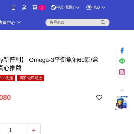
0
中文 (繁體)
TWD
會員中心
ply新普利】 Omega-3平衡魚油60顆/盒
真心推薦
500免運
國家/地區配送
080