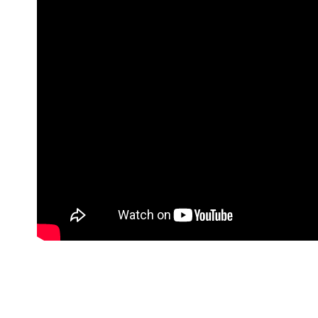
【注意事
7-11取貨
１．透過由
►功效分
交易，需
每筆NT$1
求債權轉
２．關於
付款後7-1
https://aft
每筆NT$1
３．未成
「AFTE
宅配
任。
４．使用「
每筆NT$1
即時審查
結果請求
宅配-離島
５．嚴禁
每筆NT$1
形，恩沛
動。
海外配送
海外配送(