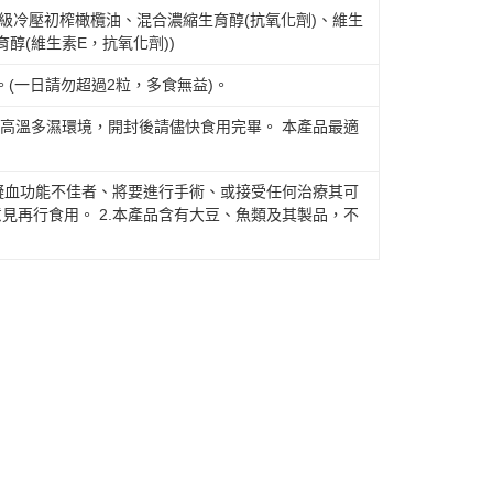
特級冷壓初榨橄欖油、混合濃縮生育醇(抗氧化劑)、維生
育醇(維生素E，抗氧化劑))
(一日請勿超過2粒，多食無益)。
高溫多濕環境，開封後請儘快食用完畢。 本產品最適
凝血功能不佳者、將要進行手術、或接受任何治療其可
意見再行食用。 2.本產品含有大豆、魚類及其製品，不