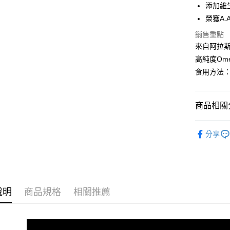
添加維
相關說明
【大哥付
榮獲A.
AFTEE先
1.本服務
銷售重點
2.付款方
相關說明
流程，驗
來自阿拉斯
【關於「A
ATM付款
完成交易
AFTEE
高純度Ome
3.實際核
便利好安
食用方法
4.訂單成
１．簡單
消。如遇
２．便利
運送方式
無法說明
３．安心
【繳款方
商品相關分
全家取貨
1.分期款
【「AFT
醒簡訊。
每筆NT$1
１．於結帳
有橄魚油
2.透過簡
付」結帳
分享
帳／街口支
付款後全
２．訂單
人氣商品
３．收到繳
每筆NT$1
【注意事
／ATM／
▶首購入
1.本服務
※ 請注意
萊爾富取
用戶於交
Simply
絡購買商品
款買賣價
先享後付
每筆NT$1
說明
商品規格
相關推薦
【日夜健
2.基於同
※ 交易是
資料（包
是否繳費成
付款後萊
►成分分
用，由本
付客戶支
每筆NT$1
3.完整用
►功效分