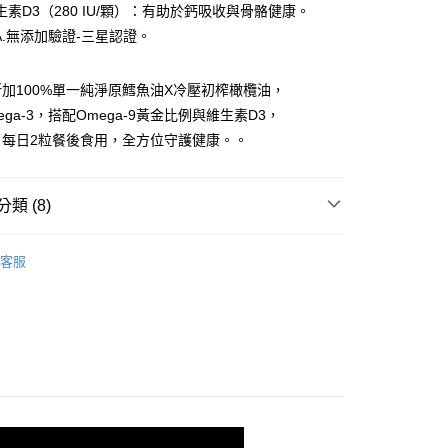
生素D3（280 IU/顆）：有助於鈣吸收與骨骼健康。
你分期使用說明】
A.無添加驗證-三星認證。
享後付
由台灣大哥大提供，台灣大哥大用戶可立即使用無須另外申請。
式選擇「大哥付你分期」，訂單成立後會自動跳轉到大哥付的交易
證手機門號後，選擇欲分期的期數、繳款截止日，確認付款後即
加100%單一純淨原鱈魚油X冷壓初榨橄欖油，
FTEE先享後付」】
。
先享後付是「在收到商品之後才付款」的支付方式。 讓您購物簡單
ga-3，搭配Omega-9黃金比例與維生素D3，
准額度、可分期數及費用金額請依後續交易確認頁面所載為準。
心！
：每日2粒餐後食用，全方位守護健康。。
立30分鐘內，如未前往確認交易或遇審核未通過，訂單將自動取
：不需註冊會員、不需綁卡、不需儲值。
「轉專審核」未通過狀況，表示未達大哥付你分期系統評分，恕
：只要手機號碼，簡訊認證，即可結帳。
評估內容。
：先確認商品／服務後，再付款。
式說明】
類 (8)
付款
項不併入電信帳單，「大哥付你分期」於每月結算日後寄送繳費提
EE先享後付」結帳流程】
00，滿NT$600(含以上)免運費
方式選擇「AFTEE先享後付」後，將跳轉至「AFTEE先享後
｜林書煒真心推薦
訊連結打開帳單後，可選擇「超商條碼／台灣大直營門市／銀行轉
頁面，進行簡訊認證並確認金額後，即可完成結帳。
客服
付／iPASS MONEY」等通路繳費。
家取貨
成立數日內，您將收到繳費通知簡訊。
推薦
費通知簡訊後14天內，點擊此簡訊中的連結，可透過四大超商
00，滿NT$600(含以上)免運費
項】
網路銀行／等多元方式進行付款，方視為交易完成。
門推薦｜初回限定價
係由「台灣大哥大股份有限公司」（以下簡稱本公司）所提供，讓
：結帳手續完成當下不需立刻繳費，但若您需要取消訂單，請聯
貨付款
易時，得透過本服務購買商品或服務，並由商店將買賣／分期付
新普利所有商品
的店家。未經商家同意取消之訂單仍視為有效，需透過AFTEE
金債權讓與本公司後，依約使用本公司帳單繳交帳款。
繳納相關費用。
00，滿NT$600(含以上)免運費
康】早魚油夜酵素
意付款使用「大哥付你分期」之契約關係目的，商店將以您的個人
否成功請以「AFTEE先享後付 」之結帳頁面顯示為準，若有關於
含姓名、電話或地址）提供予台灣大哥大進項蒐集、處理及利
功／繳費後需取消欲退款等相關疑問，請聯繫「AFTEE先享後
爾富取貨
類
魚油
公司與您本人進行分期帳單所需資料之確認、核對及更正。
援中心」
https://netprotections.freshdesk.com/support/home
00，滿NT$600(含以上)免運費
戶服務條款，請詳閱以下連結：
https://oppay.tw/userRule
類
循環保健