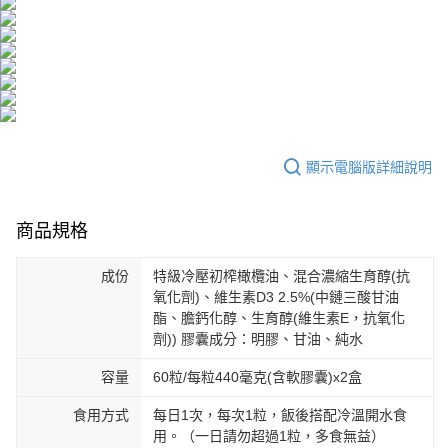
付款後全家取貨
結帳頁面，進行簡訊認證並確認金額後，即可完成結帳。
帳／街口支付／iPASS MONEY」等通路繳費。
２．訂單成立數日內，您將收到繳費通知簡訊。
每筆NT$100，滿NT$600(含以上)免運費
３．收到繳費通知簡訊後14天內，點擊此簡訊中的連結，可透過四大超商／
【注意事項】
ATM／網路銀行／等多元方式進行付款，方視為交易完成。
萊爾富取貨付款
1.本服務係由「台灣大哥大股份有限公司」（以下簡稱本公司）所提供，讓
※ 請注意：結帳手續完成當下不需立刻繳費，但若您需要取消訂單，請聯絡
用戶於交易時，得透過本服務購買商品或服務，並由商店將買賣／分期付款
每筆NT$100，滿NT$600(含以上)免運費
購買商品的店家。未經商家同意取消之訂單仍視為有效，需透過AFTEE先享
買賣價金債權讓與本公司後，依約使用本公司帳單繳交帳款。
後付繳納相關費用。
2.基於同意付款使用「大哥付你分期」之契約關係目的，商店將以您的個人
付款後萊爾富取貨
※ 交易是否成功請以「AFTEE先享後付 」之結帳頁面顯示為準，若有關於
資料（包含姓名、電話或地址）提供予台灣大哥大進項蒐集、處理及利用，
是否繳費成功／繳費後需取消欲退款等相關疑問，請聯繫「AFTEE先享後付
每筆NT$100，滿NT$600(含以上)免運費
由本公司與您本人進行分期帳單所需資料之確認、核對及更正。
客戶支援中心」
https://netprotections.freshdesk.com/support/home
顯示電腦版詳細說明
3.完整用戶服務條款，請詳閱以下連結：
https://oppay.tw/userRule
7-11取貨付款
【注意事項】
１．透過由恩沛科技股份有限公司提供之「AFTEE先享後付」服務完成之交
每筆NT$100，滿NT$600(含以上)免運費
商品規格
易，需依本服務之必要範圍內提供個人資料，並將交易相關給付款項請求債
權轉讓予恩沛科技股份有限公司。
付款後7-11取貨
２．關於個人資料處理事宜，請瀏覽以下網址：
成份
特級冷壓初榨橄欖油、混合濃縮生育醇(抗
每筆NT$100，滿NT$600(含以上)免運費
https://aftee.tw/terms/#terms3
氧化劑)、維生素D3 2.5%(中鏈三酸甘油
３．未成年的使用者請事先徵得法定代理人或監護人之同意方可使用
酯、膽鈣化醇、生育醇(維生素E，抗氧化
宅配
「AFTEE先享後付」，若未經同意申辦者引起之損失，本公司不負相關責
劑)) 膠囊成分：明膠、甘油、純水
任。
每筆NT$100，滿NT$500(含以上)免運費
４．使用「AFTEE先享後付」時，將依據個別帳號之用戶狀況，依本公司即
容量
60粒/每粒440毫克(含軟膠囊)x2盒
時審查核予不同之上限額度；若仍有額度不足之情形，本公司將視審查結果
宅配-離島
請求用戶進行身份認證。
每筆NT$150，滿NT$1,500(含以上)免運費
食用方式
每日1次，每次1粒，飯後搭配冷溫開水食
５．嚴禁一人註冊多個帳號或使用他人資訊註冊。若發現惡意使用之情形，
恩沛科技股份有限公司將有權停止該用戶之使用額度並採取法律行動。
用。（一日請勿超過1粒，多食無益）