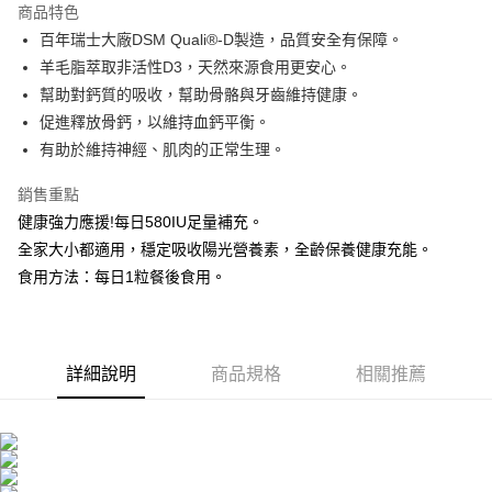
商品特色
Apple Pay
百年瑞士大廠DSM Quali®-D製造，品質安全有保障。
羊毛脂萃取非活性D3，天然來源食用更安心。
街口支付
幫助對鈣質的吸收，幫助骨骼與牙齒維持健康。
悠遊付
促進釋放骨鈣，以維持血鈣平衡。
有助於維持神經、肌肉的正常生理。
Google Pay
銷售重點
大哥付你分期
健康強力應援!每日580IU足量補充。
相關說明
全家大小都適用，穩定吸收陽光營養素，全齡保養健康充能。
【大哥付你分期使用說明】
AFTEE先享後付
1.本服務由台灣大哥大提供，台灣大哥大用戶可立即使用無須另外申請。
食用方法：每日1粒餐後食用。
2.付款方式選擇「大哥付你分期」，訂單成立後會自動跳轉到大哥付的交易
相關說明
流程，驗證手機門號後，選擇欲分期的期數、繳款截止日，確認付款後即完
【關於「AFTEE先享後付」】
成交易。
ATM付款
AFTEE先享後付是「在收到商品之後才付款」的支付方式。 讓您購物簡單
3.實際核准額度、可分期數及費用金額請依後續交易確認頁面所載為準。
便利好安心！
4.訂單成立30分鐘內，如未前往確認交易或遇審核未通過，訂單將自動取
詳細說明
商品規格
相關推薦
１．簡單：不需註冊會員、不需綁卡、不需儲值。
運送方式
消。如遇「轉專審核」未通過狀況，表示未達大哥付你分期系統評分，恕無
２．便利：只要手機號碼，簡訊認證，即可結帳。
法說明評估內容。
３．安心：先確認商品／服務後，再付款。
全家取貨付款
【繳款方式說明】
1.分期款項不併入電信帳單，「大哥付你分期」於每月結算日後寄送繳費提
每筆NT$100，滿NT$600(含以上)免運費
【「AFTEE先享後付」結帳流程】
醒簡訊。
１．於結帳方式選擇「AFTEE先享後付」後，將跳轉至「AFTEE先享後付」
2.透過簡訊連結打開帳單後，可選擇「超商條碼／台灣大直營門市／銀行轉