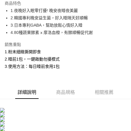
商品特色
Apple Pay
1.夜晚好入眠零打擾! 晚安夜睡夜美麗
2.韓國專利晚安益生菌，好入睡隔天好順暢
街口支付
3.日本專利GABA，幫助放鬆心情好入睡
悠遊付
4.80種蔬果酵素 x 摩洛血橙，有酵順暢促代謝
Google Pay
銷售重點
1.粉末細緻撕開即食
大哥付你分期
2.睡前1包，一鍵啟動勿擾模式
相關說明
3.使用方法：每日睡前食用1包
【大哥付你分期使用說明】
AFTEE先享後付
1.本服務由台灣大哥大提供，台灣大哥大用戶可立即使用無須另外申請。
2.付款方式選擇「大哥付你分期」，訂單成立後會自動跳轉到大哥付的交易
相關說明
流程，驗證手機門號後，選擇欲分期的期數、繳款截止日，確認付款後即完
【關於「AFTEE先享後付」】
成交易。
ATM付款
AFTEE先享後付是「在收到商品之後才付款」的支付方式。 讓您購物簡單
詳細說明
商品規格
相關推薦
3.實際核准額度、可分期數及費用金額請依後續交易確認頁面所載為準。
便利好安心！
4.訂單成立30分鐘內，如未前往確認交易或遇審核未通過，訂單將自動取
１．簡單：不需註冊會員、不需綁卡、不需儲值。
運送方式
消。如遇「轉專審核」未通過狀況，表示未達大哥付你分期系統評分，恕無
２．便利：只要手機號碼，簡訊認證，即可結帳。
法說明評估內容。
３．安心：先確認商品／服務後，再付款。
全家取貨付款
【繳款方式說明】
1.分期款項不併入電信帳單，「大哥付你分期」於每月結算日後寄送繳費提
每筆NT$100，滿NT$600(含以上)免運費
【「AFTEE先享後付」結帳流程】
醒簡訊。
１．於結帳方式選擇「AFTEE先享後付」後，將跳轉至「AFTEE先享後付」
2.透過簡訊連結打開帳單後，可選擇「超商條碼／台灣大直營門市／銀行轉