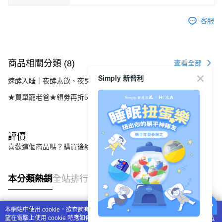
客服
商品相關分類 (8)
查看全部
Simply 新普利
速酵入睡｜夜酵素飲、夜酵凍
★買單寵老爸★領劵再折520元
評價
喜歡這個商品嗎？購買後給他一個好評吧
本分類熱銷
全站排行
本網站中使用 cookie，欲查詢有關本網站使用 cookie 方式之詳情，及若您不希
熱門標籤
望在電腦上使用 cookie 時應如何變更電腦的 cookie 設定，請參閱本網站「
隱私