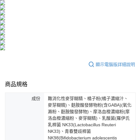
付款後全家取貨
結帳頁面，進行簡訊認證並確認金額後，即可完成結帳。
帳／街口支付／iPASS MONEY」等通路繳費。
２．訂單成立數日內，您將收到繳費通知簡訊。
每筆NT$100，滿NT$600(含以上)免運費
３．收到繳費通知簡訊後14天內，點擊此簡訊中的連結，可透過四大超商／
【注意事項】
ATM／網路銀行／等多元方式進行付款，方視為交易完成。
萊爾富取貨付款
1.本服務係由「台灣大哥大股份有限公司」（以下簡稱本公司）所提供，讓
※ 請注意：結帳手續完成當下不需立刻繳費，但若您需要取消訂單，請聯絡
用戶於交易時，得透過本服務購買商品或服務，並由商店將買賣／分期付款
每筆NT$100，滿NT$600(含以上)免運費
購買商品的店家。未經商家同意取消之訂單仍視為有效，需透過AFTEE先享
買賣價金債權讓與本公司後，依約使用本公司帳單繳交帳款。
後付繳納相關費用。
2.基於同意付款使用「大哥付你分期」之契約關係目的，商店將以您的個人
付款後萊爾富取貨
※ 交易是否成功請以「AFTEE先享後付 」之結帳頁面顯示為準，若有關於
資料（包含姓名、電話或地址）提供予台灣大哥大進項蒐集、處理及利用，
是否繳費成功／繳費後需取消欲退款等相關疑問，請聯繫「AFTEE先享後付
每筆NT$100，滿NT$600(含以上)免運費
由本公司與您本人進行分期帳單所需資料之確認、核對及更正。
客戶支援中心」
https://netprotections.freshdesk.com/support/home
3.完整用戶服務條款，請詳閱以下連結：
https://oppay.tw/userRule
7-11取貨付款
【注意事項】
顯示電腦版詳細說明
１．透過由恩沛科技股份有限公司提供之「AFTEE先享後付」服務完成之交
每筆NT$100，滿NT$600(含以上)免運費
易，需依本服務之必要範圍內提供個人資料，並將交易相關給付款項請求債
權轉讓予恩沛科技股份有限公司。
付款後7-11取貨
商品規格
２．關於個人資料處理事宜，請瀏覽以下網址：
每筆NT$100，滿NT$600(含以上)免運費
https://aftee.tw/terms/#terms3
３．未成年的使用者請事先徵得法定代理人或監護人之同意方可使用
成份
難消化性麥芽糊精、橘子粉(橘子濃縮汁、
宅配
「AFTEE先享後付」，若未經同意申辦者引起之損失，本公司不負相關責
麥芽糊精)、麩胺酸發酵物粉(含GABA)(氧化
任。
每筆NT$100，滿NT$500(含以上)免運費
澱粉、麩胺酸發酵物)、摩洛血橙濃縮粉(摩
４．使用「AFTEE先享後付」時，將依據個別帳號之用戶狀況，依本公司即
洛血橙濃縮粉、麥芽糊精)、乳酸菌(羅伊氏
時審查核予不同之上限額度；若仍有額度不足之情形，本公司將視審查結果
宅配-離島
請求用戶進行身份認證。
乳桿菌 NK33(Lactobacillus Reuteri
每筆NT$150，滿NT$1,500(含以上)免運費
５．嚴禁一人註冊多個帳號或使用他人資訊註冊。若發現惡意使用之情形，
NK33)、青春雙歧桿菌
恩沛科技股份有限公司將有權停止該用戶之使用額度並採取法律行動。
NK98(Bifidobacterium adolescentis