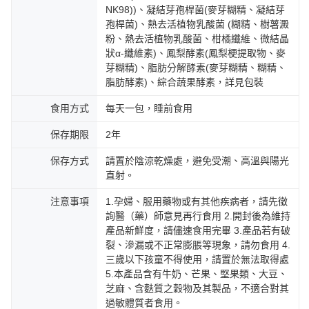
海外配送
查看運費
NK98))、凝結芽孢桿菌(麥芽糊精、凝結芽
孢桿菌)、熱去活植物乳酸菌 (糊精、樹薯澱
粉、熱去活植物乳酸菌、柑橘纖維、微結晶
狀α-纖維素)、鳳梨酵素(鳳梨梗提取物、麥
芽糊精)、脂肪分解酵素(麥芽糊精、糊精、
脂肪酵素)、綜合蔬果酵素，詳見包裝
食用方式
每天一包，睡前食用
保存期限
2年
保存方式
請置於陰涼乾燥處，避免受潮、高溫與陽光
直射。
注意事項
1.孕婦、服用藥物或有其他疾病者，請先徵
詢醫（藥）師意見再行食用 2.開封後為維持
產品新鮮度，請儘速食用完畢 3.產品若有破
裂、滲漏或不正常膨脹等現象，請勿食用 4.
三歲以下孩童不得使用，請置於無法取得處
5.本產品含有牛奶、芒果、堅果類、大豆、
芝麻、含麩質之穀物及其製品，不適合對其
過敏體質者食用。