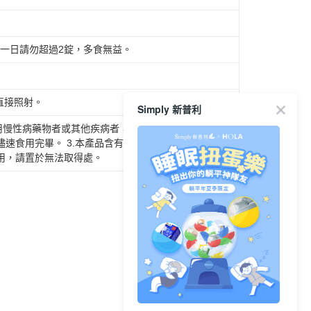
一日請勿超過2錠，多食無益。
直接照射。
Simply 新普利
用慢性病藥物者或其他疾病者，請先徵詢醫(藥)師意見
儘速食用完畢。 3.本產品含有大豆及其製品，不適合對
使用，請置於無法取得處。