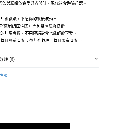
搖飲與精緻飲食愛好者設計，現代飲食避險首選。
分期
你分期使用說明】
的甜蜜救贖，平息你的餐後波動。
享後付
由台灣大哥大提供，台灣大哥大用戶可立即使用無須另外申請。
5X速崩調控科技 × 專利雙層緩釋技術
式選擇「大哥付你分期」，訂單成立後會自動跳轉到大哥付的交易
證手機門號後，選擇欲分期的期數、繳款截止日，確認付款後即
你的甜蜜負擔，不用極端飲食也能輕鬆享受。
FTEE先享後付」】
。
先享後付是「在收到商品之後才付款」的支付方式。 讓您購物簡單
每日餐前 1 錠；欲加強管理，每日最高 2 錠 。
准額度、可分期數及費用金額請依後續交易確認頁面所載為準。
心！
立30分鐘內，如未前往確認交易或遇審核未通過，訂單將自動取
：不需註冊會員、不需綁卡、不需儲值。
「轉專審核」未通過狀況，表示未達大哥付你分期系統評分，恕
：只要手機號碼，簡訊認證，即可結帳。
評估內容。
類 (6)
：先確認商品／服務後，再付款。
式說明】
付款
項不併入電信帳單，「大哥付你分期」於每月結算日後寄送繳費提
EE先享後付」結帳流程】
｜殿醣酵素系列
00，滿NT$600(含以上)免運費
方式選擇「AFTEE先享後付」後，將跳轉至「AFTEE先享後
客服
訊連結打開帳單後，可選擇「超商條碼／台灣大直營門市／銀行轉
門推薦｜初回限定價
頁面，進行簡訊認證並確認金額後，即可完成結帳。
付／iPASS MONEY」等通路繳費。
家取貨
成立數日內，您將收到繳費通知簡訊。
新普利所有商品
費通知簡訊後14天內，點擊此簡訊中的連結，可透過四大超商
00，滿NT$600(含以上)免運費
項】
網路銀行／等多元方式進行付款，方視為交易完成。
類
白腎豆
係由「台灣大哥大股份有限公司」（以下簡稱本公司）所提供，讓
：結帳手續完成當下不需立刻繳費，但若您需要取消訂單，請聯
貨付款
易時，得透過本服務購買商品或服務，並由商店將買賣／分期付
的店家。未經商家同意取消之訂單仍視為有效，需透過AFTEE
類
促進代謝
金債權讓與本公司後，依約使用本公司帳單繳交帳款。
繳納相關費用。
00，滿NT$600(含以上)免運費
意付款使用「大哥付你分期」之契約關係目的，商店將以您的個人
否成功請以「AFTEE先享後付 」之結帳頁面顯示為準，若有關於
善
全素
含姓名、電話或地址）提供予台灣大哥大進項蒐集、處理及利
功／繳費後需取消欲退款等相關疑問，請聯繫「AFTEE先享後
爾富取貨
公司與您本人進行分期帳單所需資料之確認、核對及更正。
援中心」
https://netprotections.freshdesk.com/support/home