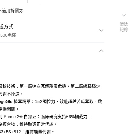
不適用折價券
清除
送方式
紀錄
500免運
次付款
付款
層錠技術：第一層速崩瓦解甜蜜危機，第二層緩釋穩定
代謝不掉速。
ogoGlu 植萃精華：15X調控力，效能超越苦瓜萃取，啟
平穩開關。
 Phase 2® 白腎豆：臨床研究支持66%攔截力。
鉻複合物：維持醣類正常代謝。
y
3+B6+B12：維持能量代謝。