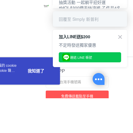
抽獎活動 一起躺平迎好運
#HOLA300織天絲涼被-乙件共4名
#新普利夜酵素DX (10錠/盒)共4名
回覆至 Simply 新普利
加入LINE送$200
不定時發送獨家優惠
連結 LINE 帳號
 cookie
kie 聲明
我知道了
官方APP
免費傳送載點至手機
若接到可疑電話，請洽詢165反詐騙專線
本站最佳瀏覽環境請使用 Google Chrome、Firefox 或 Edge 以上版本