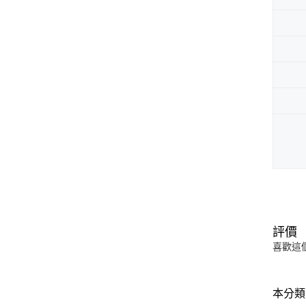
評價
喜歡這
本分類