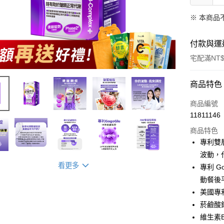
※ 本商品
付款與運
宅配滿NT$
付款方式
商品特色
信用卡一
商品編號
11811146
超商取貨
商品特色
LINE Pay
專利雙
波動，
Apple Pay
看更多
專利 G
街口支付
動餐後
美國專利
悠遊付
菸鹼酸
Google Pa
維生素B