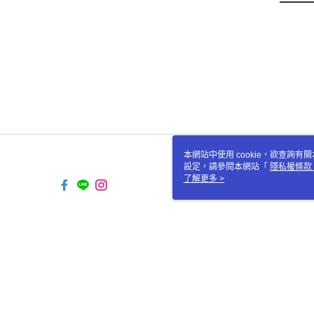
本網站中使用 cookie，欲查詢有關
設定，請參閱本網站「
隱私權條款
使用 cookie。
了解更多 >
TW-MWG1-66-40 Web2.0 Def
© 2026 by 新普利股份有限公司