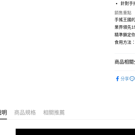
針對手
大哥付你
相關說明
銷售重點
【大哥付
手搖王國
AFTEE先
1.本服務
業界領先1
2.付款方
相關說明
流程，驗
精準鎖定
【關於「A
ATM付款
完成交易
AFTEE
食用方法：
3.實際核
便利好安
4.訂單成
１．簡單
消。如遇
２．便利
運送方式
無法說明
商品相關分
３．安心
【繳款方
全家取貨
1.分期款
【「AFT
穩定波動
醒簡訊。
每筆NT$1
１．於結帳
分享
2.透過簡
▶首購入
付」結帳
帳／街口支
付款後全
２．訂單
Simply
３．收到繳
每筆NT$1
【注意事
／ATM／
►成分分
1.本服務
※ 請注意
萊爾富取
用戶於交
絡購買商品
說明
商品規格
相關推薦
►功效分
款買賣價
先享後付
每筆NT$1
2.基於同
※ 交易是
►素食友
資料（包
是否繳費成
付款後萊
用，由本
付客戶支