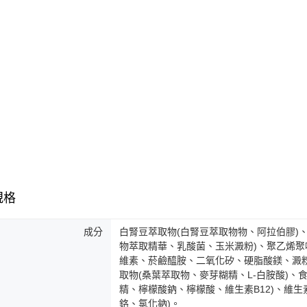
規格
成分
白腎豆萃取物(白腎豆萃取物物、阿拉伯膠)、微
物萃取精華、乳酸菌、玉米澱粉)、聚乙烯
維素、菸鹼醯胺、二氧化矽、硬脂酸鎂、澱粉
取物(桑葉萃取物、麥芽糊精、L-白胺酸)、
精、檸檬酸鈉、檸檬酸、維生素B12)、維生
鉻、氯化鈉)。