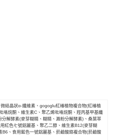
結晶狀α-纖維素、gogoglu紅椿植物複合物(紅椿植
聚吡咯烷酮、維生素C、聚乙烯吡咯烷酮、羥丙基甲基纖
分解酵素(麥芽糊精、糊精、澱粉分解酵素)、桑葉萃
食用紅色七號鋁麗基、聚乙二醇、維生素B12(麥芽糊
素B6、食用藍色一號鋁麗基、菸鹼酸鉻複合物(菸鹼酸