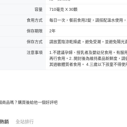
容量
710毫克 X 30顆
食用方式
每日一次，餐前食用2錠，請搭配溫水使用，
保存期限
2年
保存方式
請放置陰涼乾燥處，避免受潮，並避免陽光
注意事項
1.不建議孕婦、授乳者及嬰幼兒食用。有服
再行食用。2..開封後為維持產品新鮮度，請
其過敏體質者食用。 4.三歲以下孩童不得
個商品嗎？購買後給他一個好評吧
熱銷
全站排行