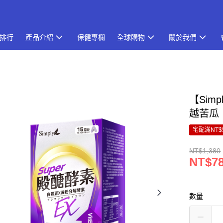
排行
產品介紹
保健專欄
全球購物
關於我們
【Sim
越苦瓜 
宅配滿NT$
NT$1,380
NT$7
數量