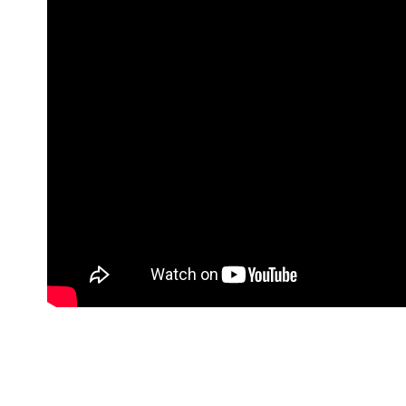
每筆NT$1
3.完整用
【注意事
7-11取貨
１．透過由
交易，需
每筆NT$1
求債權轉
２．關於
付款後7-1
https://aft
每筆NT$1
３．未成
「AFTE
宅配
任。
４．使用「
每筆NT$1
即時審查
結果請求
宅配-離島
５．嚴禁
每筆NT$1
形，恩沛
動。
海外配送
海外配送(