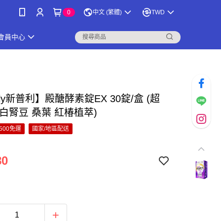
0
中文 (繁體)
TWD
會員中心
ply新普利】殿醣酵素錠EX 30錠/盒 (超
白腎豆 桑葉 紅椿植萃)
500免運
國家/地區配送
80