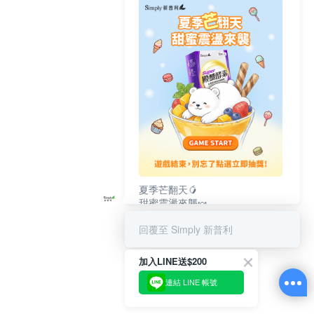
夏季芒翻天🥭
甜蜜震盪來襲🍬
完成遊戲🕹️別忘了立即抽獎💜
回覆至 Simply 新普利
加入LINE送$200
連結 LINE 帳號