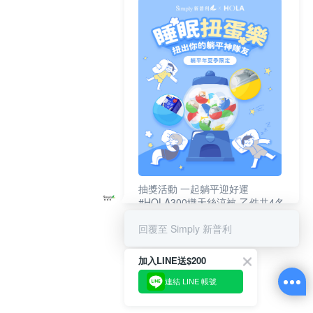
抽獎活動 一起躺平迎好運
#HOLA300織天絲涼被-乙件共4名
#新普利夜酵素DX (10錠/盒)共4名
回覆至 Simply 新普利
加入LINE送$200
連結 LINE 帳號