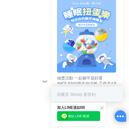
抽獎活動 一起躺平迎好運
#HOLA300織天絲涼被-乙件共4名
#新普利夜酵素DX (10錠/盒)共4名
回覆至 Simply 新普利
加入LINE送$200
連結 LINE 帳號