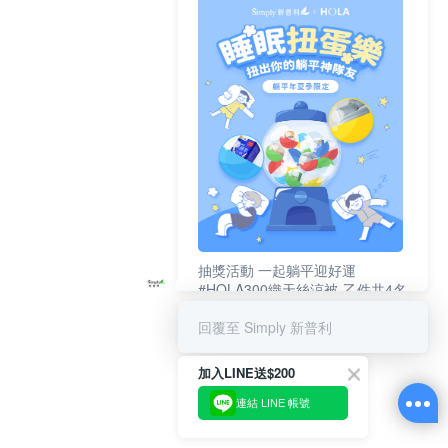
抽獎活動 一起躺平迎好運
#HOLA300織天絲涼被-乙件共4名
#新普利夜酵素DX (10錠/盒)共4名
回覆至 Simply 新普利
加入LINE送$200
連結 LINE 帳號