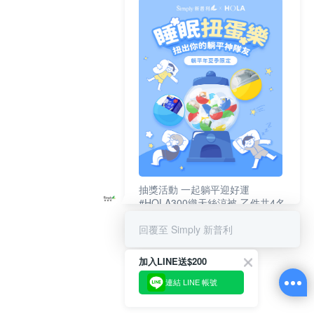
抽獎活動 一起躺平迎好運
#HOLA300織天絲涼被-乙件共4名
#新普利夜酵素DX (10錠/盒)共4名
回覆至 Simply 新普利
加入LINE送$200
連結 LINE 帳號