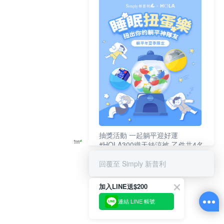
抽獎活動 一起躺平迎好運
#HOLA300織天絲涼被-乙件共4名
#新普利夜酵素DX (10錠/盒)共4名
回覆至 Simply 新普利
加入LINE送$200
連結 LINE 帳號