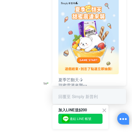
夏季芒翻天🥭
甜蜜震盪來襲🍬
完成遊戲🕹️別忘了立即抽獎💜
回覆至 Simply 新普利
加入LINE送$200
連結 LINE 帳號