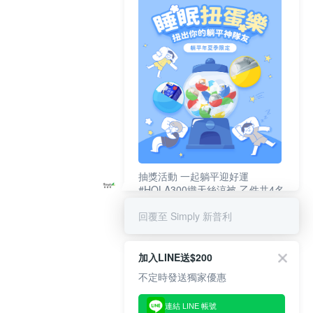
抽獎活動 一起躺平迎好運
#HOLA300織天絲涼被-乙件共4名
#新普利夜酵素DX (10錠/盒)共4名
回覆至 Simply 新普利
加入LINE送$200
不定時發送獨家優惠
連結 LINE 帳號