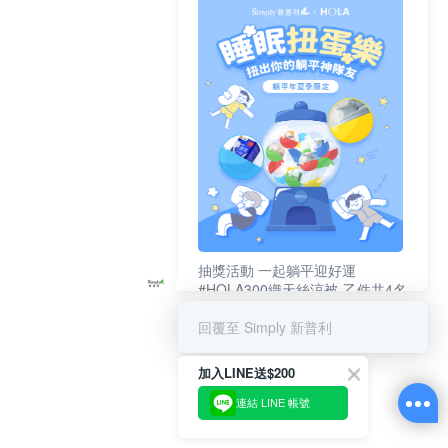
抽獎活動 一起躺平迎好運
#HOLA300織天絲涼被-乙件共4名
#新普利夜酵素DX (10錠/盒)共4名
回覆至 Simply 新普利
加入LINE送$200
連結 LINE 帳號