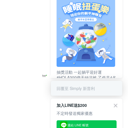
抽獎活動 一起躺平迎好運
#HOLA300織天絲涼被-乙件共4名
#新普利夜酵素DX (10錠/盒)共4名
回覆至 Simply 新普利
加入LINE送$200
不定時發送獨家優惠
連結 LINE 帳號