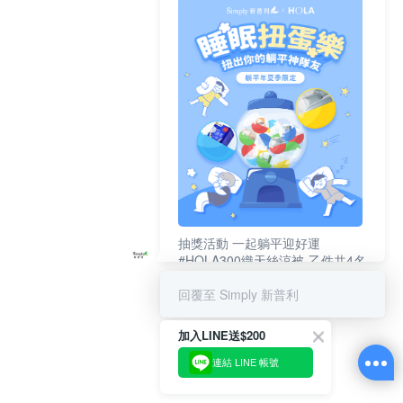
抽獎活動 一起躺平迎好運
#HOLA300織天絲涼被-乙件共4名
#新普利夜酵素DX (10錠/盒)共4名
回覆至 Simply 新普利
加入LINE送$200
連結 LINE 帳號