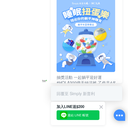
抽獎活動 一起躺平迎好運
#HOLA300織天絲涼被-乙件共4名
#新普利夜酵素DX (10錠/盒)共4名
回覆至 Simply 新普利
加入LINE送$200
連結 LINE 帳號