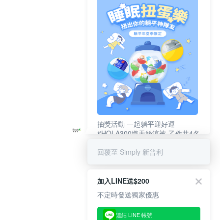
抽獎活動 一起躺平迎好運
#HOLA300織天絲涼被-乙件共4名
#新普利夜酵素DX (10錠/盒)共4名
回覆至 Simply 新普利
加入LINE送$200
不定時發送獨家優惠
連結 LINE 帳號