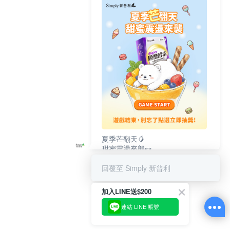
夏季芒翻天🥭
甜蜜震盪來襲🍬
完成遊戲🕹️別忘了立即抽獎💜
回覆至 Simply 新普利
加入LINE送$200
連結 LINE 帳號