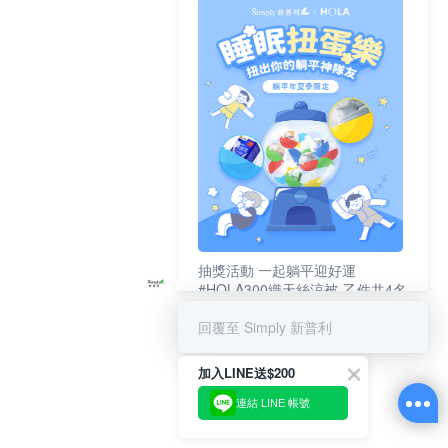
抽獎活動 一起躺平迎好運
#HOLA300織天絲涼被-乙件共4名
#新普利夜酵素DX (10錠/盒)共4名
回覆至 Simply 新普利
加入LINE送$200
連結 LINE 帳號