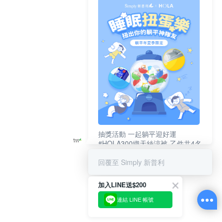
抽獎活動 一起躺平迎好運
#HOLA300織天絲涼被-乙件共4名
#新普利夜酵素DX (10錠/盒)共4名
回覆至 Simply 新普利
加入LINE送$200
連結 LINE 帳號