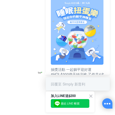
抽獎活動 一起躺平迎好運
#HOLA300織天絲涼被-乙件共4名
#新普利夜酵素DX (10錠/盒)共4名
回覆至 Simply 新普利
加入LINE送$200
連結 LINE 帳號