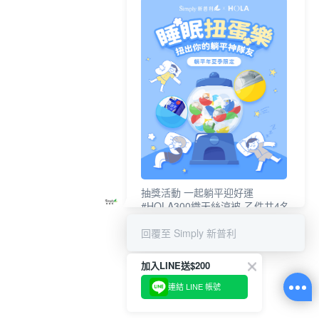
抽獎活動 一起躺平迎好運
#HOLA300織天絲涼被-乙件共4名
#新普利夜酵素DX (10錠/盒)共4名
回覆至 Simply 新普利
加入LINE送$200
連結 LINE 帳號