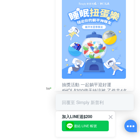
抽獎活動 一起躺平迎好運
#HOLA300織天絲涼被-乙件共4名
#新普利夜酵素DX (10錠/盒)共4名
回覆至 Simply 新普利
加入LINE送$200
連結 LINE 帳號