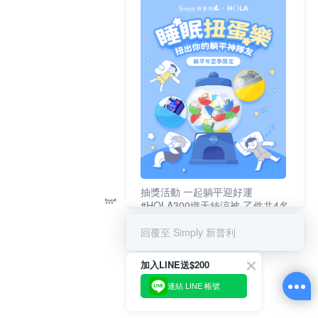
抽獎活動 一起躺平迎好運
#HOLA300織天絲涼被-乙件共4名
#新普利夜酵素DX (10錠/盒)共4名
回覆至 Simply 新普利
加入LINE送$200
連結 LINE 帳號