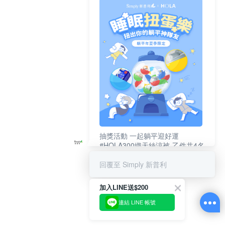
抽獎活動 一起躺平迎好運
#HOLA300織天絲涼被-乙件共4名
#新普利夜酵素DX (10錠/盒)共4名
回覆至 Simply 新普利
加入LINE送$200
連結 LINE 帳號