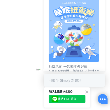
抽獎活動 一起躺平迎好運
#HOLA300織天絲涼被-乙件共4名
#新普利夜酵素DX (10錠/盒)共4名
回覆至 Simply 新普利
加入LINE送$200
連結 LINE 帳號