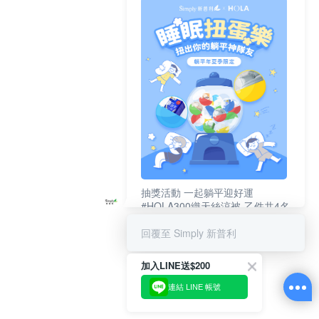
抽獎活動 一起躺平迎好運
#HOLA300織天絲涼被-乙件共4名
#新普利夜酵素DX (10錠/盒)共4名
回覆至 Simply 新普利
加入LINE送$200
連結 LINE 帳號