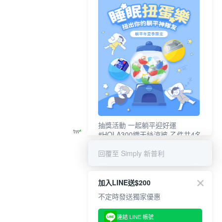
抽獎活動 一起躺平迎好運
#HOLA300織天絲涼被-乙件共4名
#新普利夜酵素DX (10錠/盒)共4名
回覆至 Simply 新普利
加入LINE送$200
不定時發送獨家優惠
連結 LINE 帳號