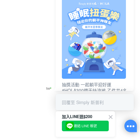
抽獎活動 一起躺平迎好運
#HOLA300織天絲涼被-乙件共4名
#新普利夜酵素DX (10錠/盒)共4名
回覆至 Simply 新普利
加入LINE送$200
連結 LINE 帳號