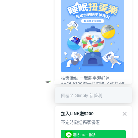
抽獎活動 一起躺平迎好運
#HOLA300織天絲涼被-乙件共4名
#新普利夜酵素DX (10錠/盒)共4名
回覆至 Simply 新普利
加入LINE送$200
不定時發送獨家優惠
連結 LINE 帳號