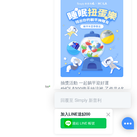
抽獎活動 一起躺平迎好運
#HOLA300織天絲涼被-乙件共4名
#新普利夜酵素DX (10錠/盒)共4名
回覆至 Simply 新普利
加入LINE送$200
連結 LINE 帳號